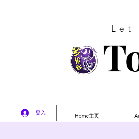
Let
To
登入
Home主页
A