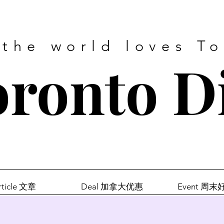
 the world loves T
ronto D
rticle 文章
Deal 加拿大优惠
Event 周