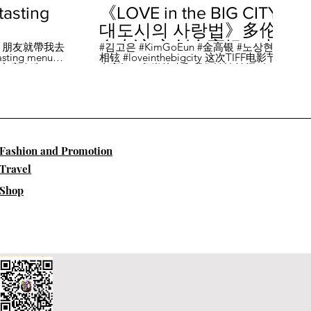
sting
《LOVE in the BIG CITY
대도시의 사랑법》多伦
多专访 主创金高银、卢
，朋友就帶我去
#김고은 #KimGoEun #金高银 #노상현 #卢
ing menu餐
相铉 #loveinthebigcity 这次TIFF电影节，
相铉带你进入电影世界
🏡這家店改造了
金高银、鲁尚炫来和我们谈谈拍摄《LOVE
22個座位，偏維
in the BIG CITY 대도시의 사랑법》 时的有
手間也挺漂亮的
趣故事。 🎬《大都市的爱情法》改编自韩
菜單，週五-週六去
国作家朴相映的同名畅销小说，讲述有着
自由灵魂、不看别人眼色的在熙（金高银
饰）和很懂得隐藏天生秘密的兴秀（卢尚
贤饰）同居同乐，横冲直撞地学习生活和
爱情的过程。 Music by Eric Reprid - Test
​Fashion and Promotion
Me - https://thmatc.co/?l=18F38D6D
==========F O L L O W M
Travel
E============== ♥ 微信- @多伦多吃
喝玩乐torontodiary ♥ instagram -
Shop
https://www.instagram.com/toronto_diary/
♥ 微博-
http://us.weibo.com/view/user/lifeinca ♥
小红书：@多伦多吃喝玩乐 ♥ Business
Inquiries - info@torontodiary.com
==========多伦多吃喝玩乐粉丝福利区
============== 👒服饰、珠宝、电商
♥多伦多吃喝玩乐小卖部已上线！ 网站：
https://bit.ly/2UN8lKl ♥24S 👉全场
15%off，有Miu Miu、巴黎世家、Loewe。
Promo CODE: SPRING15，网站：
https://bit.ly/2UCfcXu ♥ASOS👉网站：