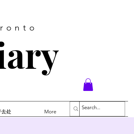
oronto
iary
末好去处
More