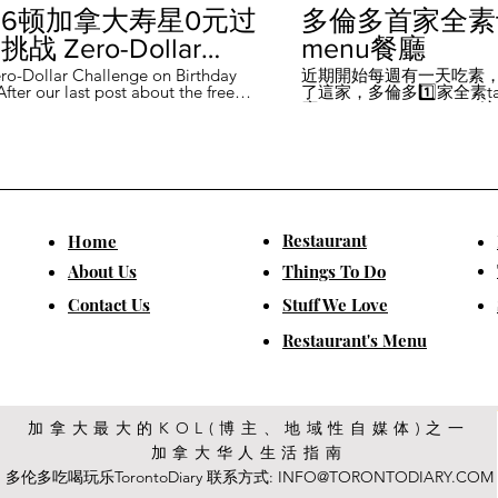
6顿加拿大寿星0元过
多倫多首家全素ta
战 Zero-Dollar
menu餐廳
lenge on Birthday
ro-Dollar Challenge on Birthday
近期開始每週有一天吃素
fter our last post about the free
了這家，多倫多1️⃣家全素tast
 in Canada #多伦多吃
ou can get on your birthday, some
廳－Avelo Restaurant 
ntioned it didn't quite fit their
1883 年的老房子，裡面有
乐 #多伦多美食
So, we've tested it out for you and
多利亞時代的裝潢。 連洗
ontofood
the day's itinerary! Starting with a
💰70-$25，兩個價位的
eakfast at Denny's (📍2610
比平常去貴💰10-15左右
ord Rd, Vaughan), we've hit 7 spots
ished the 💰0 challenge at
ks (📍6355 Yonge St, Toronto). ✅
Restaurant
​Home
is experience, Denny's, Cobs
Booster Juice, Sephora, and
About Us
Things To Do
Pizza didn't require any spending
ll offered 🆓🎁. ❎ Tim Hortons,
​Contact Us
Stuff We Love
ks, Chatime, The Alley, and Paris
e need at least 1️⃣ visit within the
Restaurant's Menu
ccounts must be registered at least
ys in advance. 【一天6餐🇨🇦壽星0
日挑戰】 上次發了壽星生日可以拿
🆓福利的貼文之後，有粉絲說，感
順路。 所以幫你們測試了一遍，一
給你們！ 從Denny's(📍2610
加拿大最大的KOL(博主、地域性自媒体)之一
rford Rd, Vaughan)吃一頓🆓早餐開
加拿大华人生活指南
7家店之後，後面去Starbucks (📍
Yonge St, Toronto), 完成這個💰0挑戰
多伦多吃喝玩乐TorontoDiary 联系方式:
INFO@TORONTODIARY.COM
體驗完，Denny's、Cobs Bread、