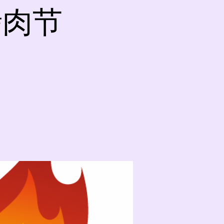
t 烤肉节