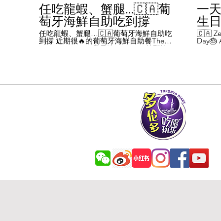
任吃龍蝦、蟹腿…🇨🇦葡
一天
萄牙海鮮自助吃到撐
生日挑
Chal
任吃龍蝦、蟹腿…🇨🇦葡萄牙海鮮自助吃
🇨🇦 Ze
到撐 近期很🔥的葡萄牙海鮮自助餐The
Day🎂 A
Day
Flames Castle。我是吃5-7:30pm的那輪，
perks y
期間還會有live表演，那個小哥哥會唱英文
fans me
喝玩
歌，西班牙歌等等。 💰68/人，週五週六才
route. 
#tor
有自助餐。 🐙食物不會特別多，就30種左
here's 
右，沒有甜點、壽司那些，除了一款烤雞
free br
肉和烤牛肉，還有幾個炸物。 其他都是海
Rutherf
鮮做的菜餚，是海鮮愛好者的天堂。 🦞龍
and fin
蝦無_限暢吃，簡直不要太爽了！ 吃到8隻
Starbuc
左右，都回本了😁 🦀滿滿的蟹腿，也是量
From th
夠。 桌子上還準備好工具和濕紙巾。 🐟
Bread, 
葡萄牙很擅長用鱈魚做各種菜。 這裡可以
Boston 
吃到烤鱈魚、炸鱈魚球。 🦐蝦的話，就有
and sti
蒜蓉烤大蝦、烤蝦、咖哩蝦、白汁焗蝦
Starbuc
飯… 🦪煮青口、青口義大利麵… 🦑烤魷
Baguett
魚、炒魷魚… 🥘葡國鴨飯：放了葡國臘腸
year. A
在上面，一口下去，很香。 🥘葡國海鮮
14 da
飯：這個和西班牙海鮮飯不太一樣，是有
元過生
湯汁的。 有點像我們的湯飯。
到多少
覺都不
日路線圖
Ruthe
始，試了
6355 
✅ 這次