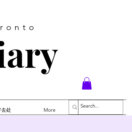
oronto
iary
末好去处
More