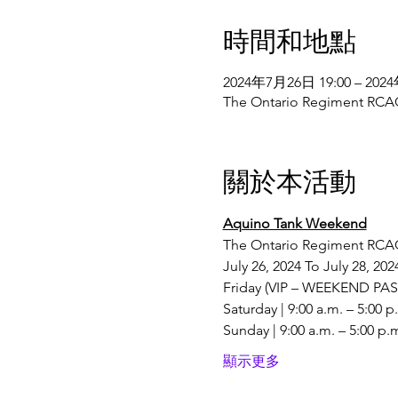
時間和地點
2024年7月26日 19:00 – 202
The Ontario Regiment RCA
關於本活動
Aquino Tank Weekend
The Ontario Regiment RCA
July 26, 2024 To July 28, 202
Friday (VIP – WEEKEND PA
Saturday | 9:00 a.m. – 5:00 p
Sunday | 9:00 a.m. – 5:00 p.
顯示更多