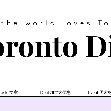
 the world loves T
ronto D
rticle 文章
Deal 加拿大优惠
Event 周