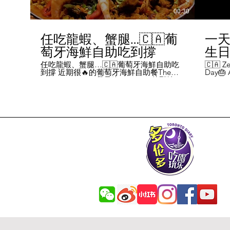
00:30
任吃龍蝦、蟹腿…🇨🇦葡
一天
萄牙海鮮自助吃到撐
生日挑
Chal
任吃龍蝦、蟹腿…🇨🇦葡萄牙海鮮自助吃
🇨🇦 Ze
到撐 近期很🔥的葡萄牙海鮮自助餐The
Day🎂 A
Day
Flames Castle。我是吃5-7:30pm的那輪，
perks y
期間還會有live表演，那個小哥哥會唱英文
fans me
喝玩
歌，西班牙歌等等。 💰68/人，週五週六才
route. 
#tor
有自助餐。 🐙食物不會特別多，就30種左
here's 
右，沒有甜點、壽司那些，除了一款烤雞
free br
肉和烤牛肉，還有幾個炸物。 其他都是海
Rutherf
鮮做的菜餚，是海鮮愛好者的天堂。 🦞龍
and fin
蝦無_限暢吃，簡直不要太爽了！ 吃到8隻
Starbuc
左右，都回本了😁 🦀滿滿的蟹腿，也是量
From th
夠。 桌子上還準備好工具和濕紙巾。 🐟
Bread, 
葡萄牙很擅長用鱈魚做各種菜。 這裡可以
Boston 
吃到烤鱈魚、炸鱈魚球。 🦐蝦的話，就有
and sti
蒜蓉烤大蝦、烤蝦、咖哩蝦、白汁焗蝦
Starbuc
飯… 🦪煮青口、青口義大利麵… 🦑烤魷
Baguett
魚、炒魷魚… 🥘葡國鴨飯：放了葡國臘腸
year. A
在上面，一口下去，很香。 🥘葡國海鮮
14 da
飯：這個和西班牙海鮮飯不太一樣，是有
元過生
湯汁的。 有點像我們的湯飯。
到多少
覺都不
日路線圖