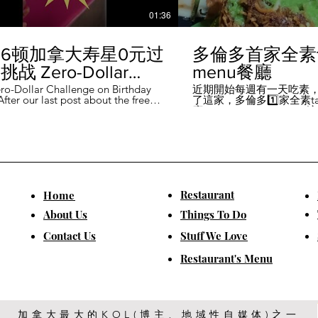
01:36
6顿加拿大寿星0元过
多倫多首家全素ta
战 Zero-Dollar
menu餐廳
lenge on Birthday
ro-Dollar Challenge on Birthday
近期開始每週有一天吃素
fter our last post about the free
了這家，多倫多1️⃣家全素tast
 in Canada #多伦多吃
ou can get on your birthday, some
廳－Avelo Restaurant 
ntioned it didn't quite fit their
1883 年的老房子，裡面有
乐 #多伦多美食
So, we've tested it out for you and
多利亞時代的裝潢。 連洗
ontofood
the day's itinerary! Starting with a
💰70-$25，兩個價位的
eakfast at Denny's (📍2610
比平常去貴💰10-15左右
ord Rd, Vaughan), we've hit 7 spots
ished the 💰0 challenge at
ks (📍6355 Yonge St, Toronto). ✅
Restaurant
​Home
is experience, Denny's, Cobs
Booster Juice, Sephora, and
About Us
Things To Do
Pizza didn't require any spending
ll offered 🆓🎁. ❎ Tim Hortons,
​Contact Us
Stuff We Love
ks, Chatime, The Alley, and Paris
e need at least 1️⃣ visit within the
Restaurant's Menu
ccounts must be registered at least
ys in advance. 【一天6餐🇨🇦壽星0
日挑戰】 上次發了壽星生日可以拿
🆓福利的貼文之後，有粉絲說，感
順路。 所以幫你們測試了一遍，一
給你們！ 從Denny's(📍2610
加拿大最大的KOL(博主、地域性自媒体)之一