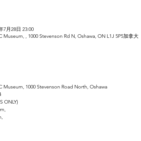
4年7月28日 23:00
C Museum, , 1000 Stevenson Rd N, Oshawa, ON L1J 5P5加拿大
C Museum, 1000 Stevenson Road North, Oshawa
4
SS ONLY)
.m,
m,