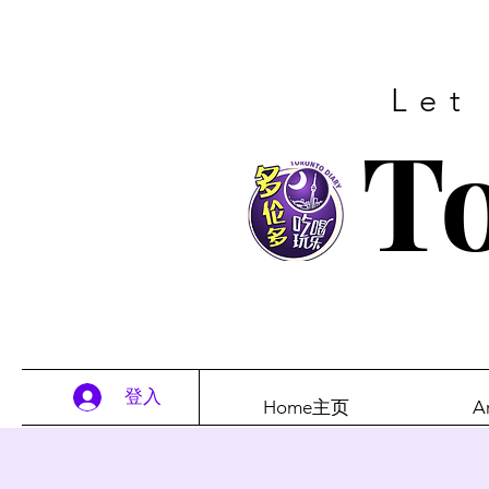
Let
To
登入
Home主页
A