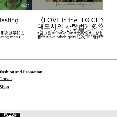
00:20
04:45
sting
《LOVE in the BIG CITY
대도시의 사랑법》多伦
多专访 主创金高银、卢
，朋友就帶我去
#김고은 #KimGoEun #金高银 #노상현 #卢
ing menu餐
相铉 #loveinthebigcity 这次TIFF电影节，
相铉带你进入电影世界
🏡這家店改造了
金高银、鲁尚炫来和我们谈谈拍摄《LOVE
22個座位，偏維
in the BIG CITY 대도시의 사랑법》 时的有
手間也挺漂亮的
趣故事。 🎬《大都市的爱情法》改编自韩
菜單，週五-週六去
国作家朴相映的同名畅销小说，讲述有着
自由灵魂、不看别人眼色的在熙（金高银
饰）和很懂得隐藏天生秘密的兴秀（卢尚
贤饰）同居同乐，横冲直撞地学习生活和
爱情的过程。 Music by Eric Reprid - Test
​Fashion and Promotion
Me - https://thmatc.co/?l=18F38D6D
==========F O L L O W M
Travel
E============== ♥ 微信- @多伦多吃
喝玩乐torontodiary ♥ instagram -
Shop
https://www.instagram.com/toronto_diary/
♥ 微博-
http://us.weibo.com/view/user/lifeinca ♥
小红书：@多伦多吃喝玩乐 ♥ Business
Inquiries - info@torontodiary.com
==========多伦多吃喝玩乐粉丝福利区
============== 👒服饰、珠宝、电商
♥多伦多吃喝玩乐小卖部已上线！ 网站：