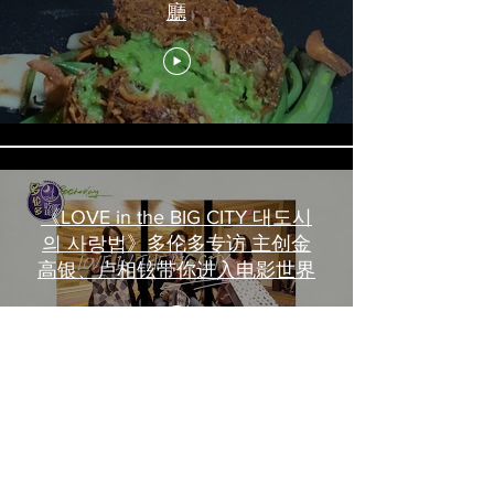
廳
《LOVE in the BIG CITY 대도시
의 사랑법》多伦多专访 主创金
高银、卢相铉带你进入电影世界
載入更多