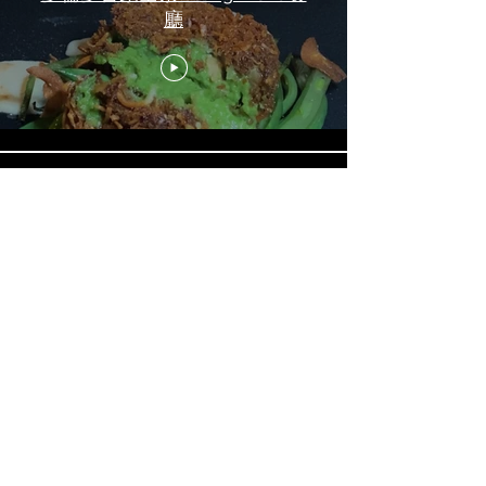
廳
《LOVE in the BIG CITY 대도시
의 사랑법》多伦多专访 主创金
高银、卢相铉带你进入电影世界
載入更多