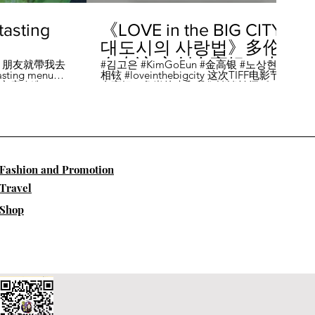
sting
《LOVE in the BIG CITY
대도시의 사랑법》多伦
多专访 主创金高银、卢
，朋友就帶我去
#김고은 #KimGoEun #金高银 #노상현 #卢
ing menu餐
相铉 #loveinthebigcity 这次TIFF电影节，
相铉带你进入电影世界
🏡這家店改造了
金高银、鲁尚炫来和我们谈谈拍摄《LOVE
22個座位，偏維
in the BIG CITY 대도시의 사랑법》 时的有
手間也挺漂亮的
趣故事。 🎬《大都市的爱情法》改编自韩
菜單，週五-週六去
国作家朴相映的同名畅销小说，讲述有着
自由灵魂、不看别人眼色的在熙（金高银
饰）和很懂得隐藏天生秘密的兴秀（卢尚
贤饰）同居同乐，横冲直撞地学习生活和
爱情的过程。 Music by Eric Reprid - Test
​Fashion and Promotion
Me - https://thmatc.co/?l=18F38D6D
==========F O L L O W M
Travel
E============== ♥ 微信- @多伦多吃
喝玩乐torontodiary ♥ instagram -
Shop
https://www.instagram.com/toronto_diary/
♥ 微博-
http://us.weibo.com/view/user/lifeinca ♥
小红书：@多伦多吃喝玩乐 ♥ Business
Inquiries - info@torontodiary.com
==========多伦多吃喝玩乐粉丝福利区
============== 👒服饰、珠宝、电商
♥多伦多吃喝玩乐小卖部已上线！ 网站：
https://bit.ly/2UN8lKl ♥24S 👉全场
15%off，有Miu Miu、巴黎世家、Loewe。