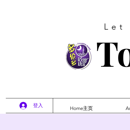
Let
To
登入
Home主页
A