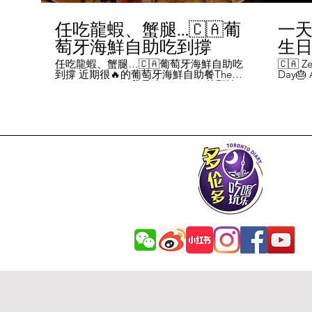
任吃龍蝦、蟹腿…🇨🇦葡
一天
萄牙海鮮自助吃到撐
生日挑
Chal
任吃龍蝦、蟹腿…🇨🇦葡萄牙海鮮自助吃
🇨🇦 Ze
到撐 近期很🔥的葡萄牙海鮮自助餐The
Day🎂 A
Day
Flames Castle。我是吃5-7:30pm的那輪，
perks y
期間還會有live表演，那個小哥哥會唱英文
fans me
喝玩
歌，西班牙歌等等。 💰68/人，週五週六才
route. 
#tor
有自助餐。 🐙食物不會特別多，就30種左
here's 
右，沒有甜點、壽司那些，除了一款烤雞
free br
肉和烤牛肉，還有幾個炸物。 其他都是海
Rutherf
鮮做的菜餚，是海鮮愛好者的天堂。 🦞龍
and fin
蝦無_限暢吃，簡直不要太爽了！ 吃到8隻
Starbuc
左右，都回本了😁 🦀滿滿的蟹腿，也是量
From th
夠。 桌子上還準備好工具和濕紙巾。 🐟
Bread, 
葡萄牙很擅長用鱈魚做各種菜。 這裡可以
Boston 
吃到烤鱈魚、炸鱈魚球。 🦐蝦的話，就有
and sti
蒜蓉烤大蝦、烤蝦、咖哩蝦、白汁焗蝦
Starbuc
飯… 🦪煮青口、青口義大利麵… 🦑烤魷
Baguett
魚、炒魷魚… 🥘葡國鴨飯：放了葡國臘腸
year. A
在上面，一口下去，很香。 🥘葡國海鮮
14 da
飯：這個和西班牙海鮮飯不太一樣，是有
元過生
湯汁的。 有點像我們的湯飯。
到多少
覺都不
日路線圖
Ruthe
始，試了