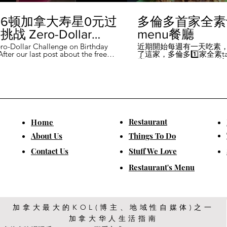
6顿加拿大寿星0元过
多倫多首家全素ta
战 Zero-Dollar
menu餐廳
lenge on Birthday
ro-Dollar Challenge on Birthday
近期開始每週有一天吃素
fter our last post about the free
了這家，多倫多1️⃣家全素tast
 in Canada #多伦多吃
ou can get on your birthday, some
廳－Avelo Restaurant 
ntioned it didn't quite fit their
1883 年的老房子，裡面有
乐 #多伦多美食
So, we've tested it out for you and
多利亞時代的裝潢。 連洗
ontofood
the day's itinerary! Starting with a
💰70-$25，兩個價位的
eakfast at Denny's (📍2610
比平常去貴💰10-15左右
ord Rd, Vaughan), we've hit 7 spots
ished the 💰0 challenge at
ks (📍6355 Yonge St, Toronto). ✅
Restaurant
​Home
is experience, Denny's, Cobs
Booster Juice, Sephora, and
About Us
Things To Do
Pizza didn't require any spending
ll offered 🆓🎁. ❎ Tim Hortons,
​Contact Us
Stuff We Love
ks, Chatime, The Alley, and Paris
e need at least 1️⃣ visit within the
Restaurant's Menu
ccounts must be registered at least
ys in advance. 【一天6餐🇨🇦壽星0
日挑戰】 上次發了壽星生日可以拿
🆓福利的貼文之後，有粉絲說，感
順路。 所以幫你們測試了一遍，一
給你們！ 從Denny's(📍2610
加拿大最大的KOL(博主、地域性自媒体)之一
rford Rd, Vaughan)吃一頓🆓早餐開
加拿大华人生活指南
7家店之後，後面去Starbucks (📍