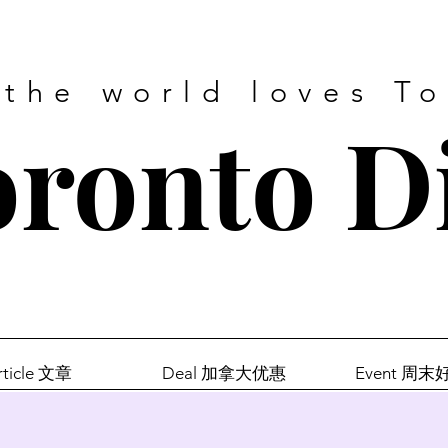
 the world loves T
ronto D
rticle 文章
Deal 加拿大优惠
Event 周