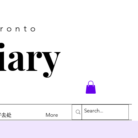
oronto
iary
末好去处
More