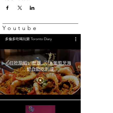
Youtube
多倫多吃喝玩樂 Toronto Diary
任吃龍蝦、蟹腿…🇨🇦葡萄牙海
鮮自助吃到撐