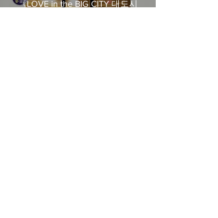
《LOVE in the BIG CITY 대도시
의 사랑법》多伦多专访 主创金
高银、卢相铉带你进入电影世界
載入更多
​Home
About Us
​Contact Us
Restaurant