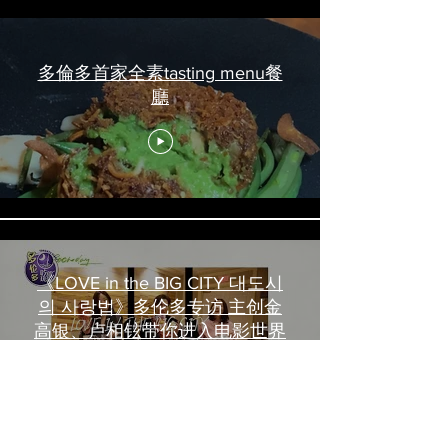
多倫多首家全素tasting menu餐
廳
《LOVE in the BIG CITY 대도시
의 사랑법》多伦多专访 主创金
高银、卢相铉带你进入电影世界