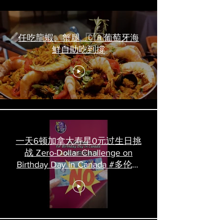
任吃龍蝦、蟹腿…🇨🇦葡萄牙海
鮮自助吃到撐
一天6顿加拿大寿星0元过生日挑
战 Zero-Dollar Challenge on
Birthday Day in Canada #多伦多
吃喝玩乐 #多伦多美食
#torontofood