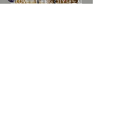
《LOVE in the BIG CITY 대도시
의 사랑법》多伦多专访 主创金
高银、卢相铉带你进入电影世界
載入更多
​Home
About Us
​Contact Us
Restaurant