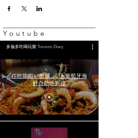
Youtube
多倫多吃喝玩樂 Toronto Diary
任吃龍蝦、蟹腿…🇨🇦葡萄牙海
鮮自助吃到撐