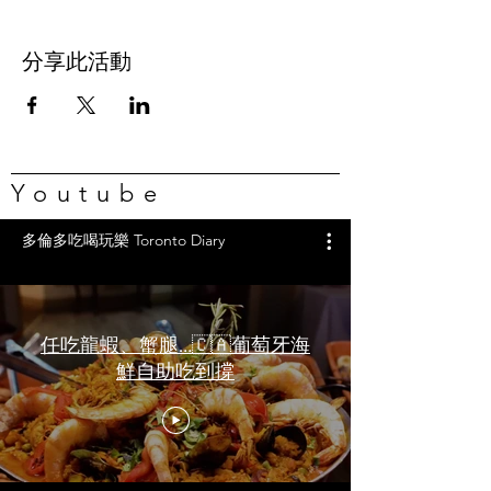
分享此活動
Youtube
多倫多吃喝玩樂 Toronto Diary
任吃龍蝦、蟹腿…🇨🇦葡萄牙海
鮮自助吃到撐