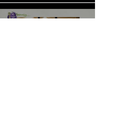
《LOVE in the BIG CITY 대도시
의 사랑법》多伦多专访 主创金
高银、卢相铉带你进入电影世界
載入更多
​Home
About Us