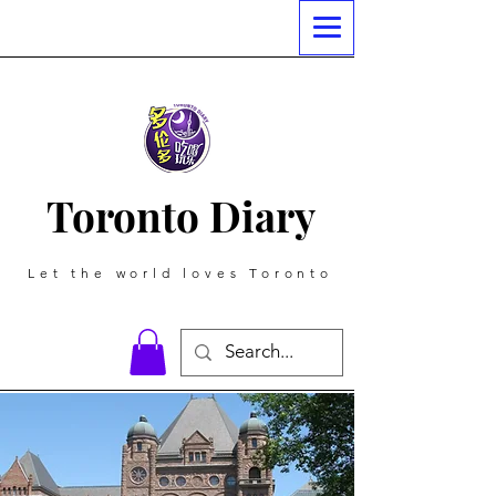
Toronto Diary
Let the world loves Toronto