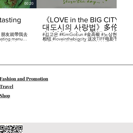
00:20
04:45
sting
《LOVE in the BIG CITY
대도시의 사랑법》多伦
多专访 主创金高银、卢
，朋友就帶我去
#김고은 #KimGoEun #金高银 #노상현 #卢
ing menu餐
相铉 #loveinthebigcity 这次TIFF电影节，
相铉带你进入电影世界
🏡這家店改造了
金高银、鲁尚炫来和我们谈谈拍摄《LOVE
22個座位，偏維
in the BIG CITY 대도시의 사랑법》 时的有
手間也挺漂亮的
趣故事。 🎬《大都市的爱情法》改编自韩
菜單，週五-週六去
国作家朴相映的同名畅销小说，讲述有着
自由灵魂、不看别人眼色的在熙（金高银
饰）和很懂得隐藏天生秘密的兴秀（卢尚
贤饰）同居同乐，横冲直撞地学习生活和
爱情的过程。 Music by Eric Reprid - Test
​Fashion and Promotion
Me - https://thmatc.co/?l=18F38D6D
==========F O L L O W M
Travel
E============== ♥ 微信- @多伦多吃
喝玩乐torontodiary ♥ instagram -
Shop
https://www.instagram.com/toronto_diary/
♥ 微博-
http://us.weibo.com/view/user/lifeinca ♥
小红书：@多伦多吃喝玩乐 ♥ Business
Inquiries - info@torontodiary.com
==========多伦多吃喝玩乐粉丝福利区
============== 👒服饰、珠宝、电商
♥多伦多吃喝玩乐小卖部已上线！ 网站：
https://bit.ly/2UN8lKl ♥24S 👉全场