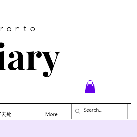
oronto
iary
末好去处
More