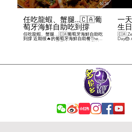
00:30
任吃龍蝦、蟹腿…🇨🇦葡
一天
萄牙海鮮自助吃到撐
生日挑
Chal
任吃龍蝦、蟹腿…🇨🇦葡萄牙海鮮自助吃
🇨🇦 Ze
到撐 近期很🔥的葡萄牙海鮮自助餐The
Day🎂 A
Day
Flames Castle。我是吃5-7:30pm的那輪，
perks y
期間還會有live表演，那個小哥哥會唱英文
fans me
喝玩
歌，西班牙歌等等。 💰68/人，週五週六才
route. 
#tor
有自助餐。 🐙食物不會特別多，就30種左
here's 
右，沒有甜點、壽司那些，除了一款烤雞
free br
肉和烤牛肉，還有幾個炸物。 其他都是海
Rutherf
鮮做的菜餚，是海鮮愛好者的天堂。 🦞龍
and fin
蝦無_限暢吃，簡直不要太爽了！ 吃到8隻
Starbuc
左右，都回本了😁 🦀滿滿的蟹腿，也是量
From th
夠。 桌子上還準備好工具和濕紙巾。 🐟
Bread, 
葡萄牙很擅長用鱈魚做各種菜。 這裡可以
Boston 
吃到烤鱈魚、炸鱈魚球。 🦐蝦的話，就有
and sti
蒜蓉烤大蝦、烤蝦、咖哩蝦、白汁焗蝦
Starbuc
飯… 🦪煮青口、青口義大利麵… 🦑烤魷
Baguett
魚、炒魷魚… 🥘葡國鴨飯：放了葡國臘腸
year. A
在上面，一口下去，很香。 🥘葡國海鮮
14 da
飯：這個和西班牙海鮮飯不太一樣，是有
元過生
湯汁的。 有點像我們的湯飯。
到多少
覺都不
日路線圖
Ruthe