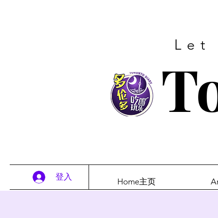
Let
To
登入
Home主页
A