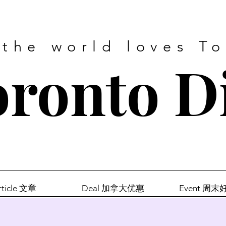
 the world loves T
ronto D
rticle 文章
Deal 加拿大优惠
Event 周