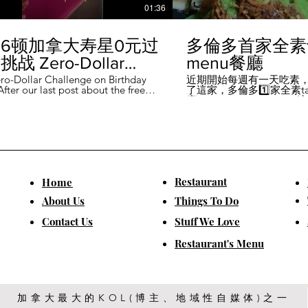
01:36
6顿加拿大寿星0元过
多倫多首家全素ta
战 Zero-Dollar
menu餐廳
lenge on Birthday
ro-Dollar Challenge on Birthday
近期開始每週有一天吃素
fter our last post about the free
了這家，多倫多1️⃣家全素tast
 in Canada #多伦多吃
ou can get on your birthday, some
廳－Avelo Restaurant 
ntioned it didn't quite fit their
1883 年的老房子，裡面有
乐 #多伦多美食
So, we've tested it out for you and
多利亞時代的裝潢。 連洗
ontofood
the day's itinerary! Starting with a
💰70-$25，兩個價位的
eakfast at Denny's (📍2610
比平常去貴💰10-15左右
ord Rd, Vaughan), we've hit 7 spots
ished the 💰0 challenge at
ks (📍6355 Yonge St, Toronto). ✅
Restaurant
​Home
is experience, Denny's, Cobs
Booster Juice, Sephora, and
About Us
Things To Do
Pizza didn't require any spending
ll offered 🆓🎁. ❎ Tim Hortons,
​Contact Us
Stuff We Love
ks, Chatime, The Alley, and Paris
e need at least 1️⃣ visit within the
Restaurant's Menu
ccounts must be registered at least
ys in advance. 【一天6餐🇨🇦壽星0
日挑戰】 上次發了壽星生日可以拿
🆓福利的貼文之後，有粉絲說，感
順路。 所以幫你們測試了一遍，一
給你們！ 從Denny's(📍2610
加拿大最大的KOL(博主、地域性自媒体)之一
rford Rd, Vaughan)吃一頓🆓早餐開