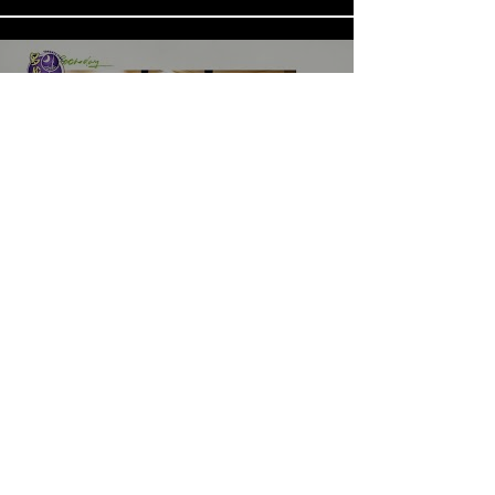
《LOVE in the BIG CITY 대도시
의 사랑법》多伦多专访 主创金
高银、卢相铉带你进入电影世界
載入更多
​Home
About Us