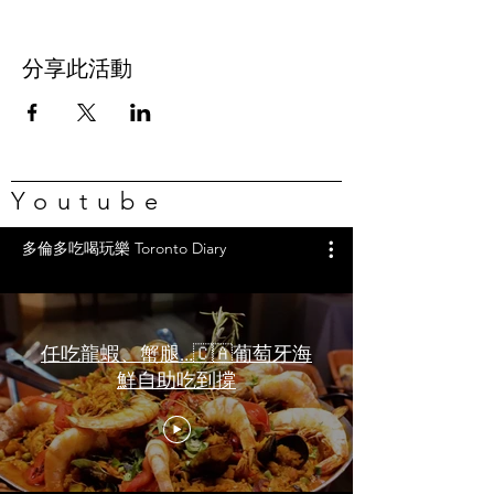
分享此活動
Youtube
多倫多吃喝玩樂 Toronto Diary
任吃龍蝦、蟹腿…🇨🇦葡萄牙海
鮮自助吃到撐