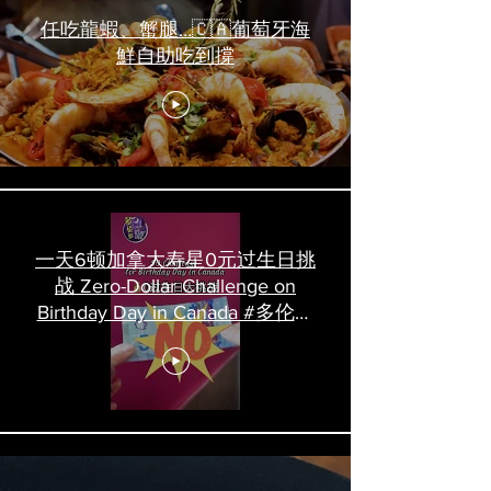
任吃龍蝦、蟹腿…🇨🇦葡萄牙海
鮮自助吃到撐
一天6顿加拿大寿星0元过生日挑
战 Zero-Dollar Challenge on
Birthday Day in Canada #多伦多
吃喝玩乐 #多伦多美食
#torontofood