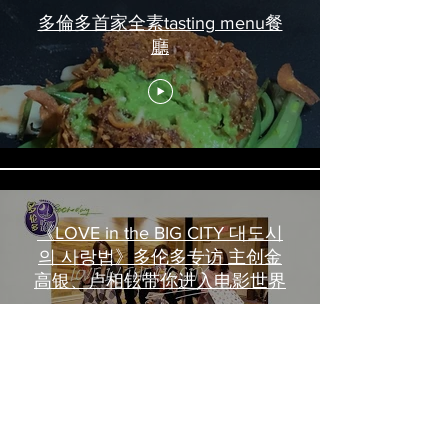
多倫多首家全素tasting menu餐
廳
《LOVE in the BIG CITY 대도시
의 사랑법》多伦多专访 主创金
高银、卢相铉带你进入电影世界
載入更多