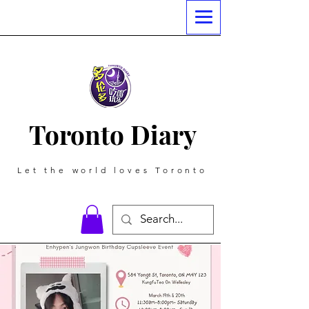
Toronto Diary
Let the world loves Toronto