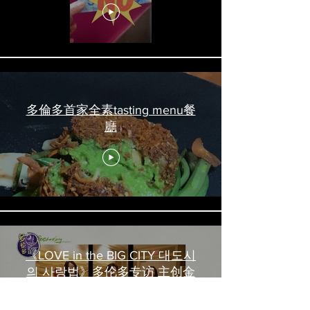
#torontofood
多倫多首家全素tasting menu餐
廳
《LOVE in the BIG CITY 대도시
의 사랑법》多伦多专访 主创金
高银、卢相铉带你进入电影世界