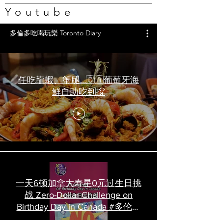
Youtube
多倫多吃喝玩樂 Toronto Diary
任吃龍蝦、蟹腿…🇨🇦葡萄牙海
鮮自助吃到撐
一天6顿加拿大寿星0元过生日挑
战 Zero-Dollar Challenge on
Birthday Day in Canada #多伦多
吃喝玩乐 #多伦多美食