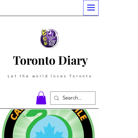
Toronto Diary
Let the world loves Toronto