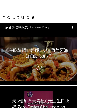
Youtube
多倫多吃喝玩樂 Toronto Diary
任吃龍蝦、蟹腿…🇨🇦葡萄牙海
鮮自助吃到撐
一天6顿加拿大寿星0元过生日挑
战 Zero-Dollar Challenge on