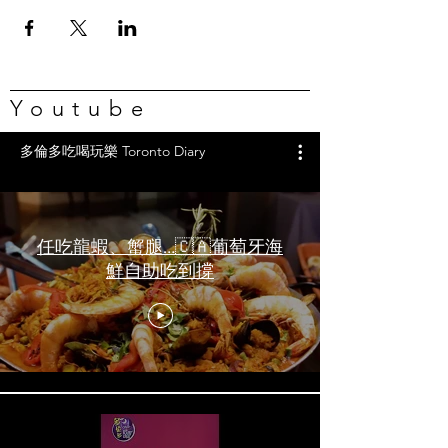
Youtube
多倫多吃喝玩樂 Toronto Diary
任吃龍蝦、蟹腿…🇨🇦葡萄牙海
鮮自助吃到撐