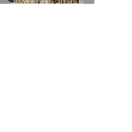
《LOVE in the BIG CITY 대도시
의 사랑법》多伦多专访 主创金
高银、卢相铉带你进入电影世界
載入更多
​Home
About Us
​Contact Us
Restaurant