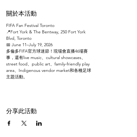
關於本活動
FIFA Fan Festival Toronto
📍Fort York & The Bentway, 250 Fort York 
Blvd, Toronto
📅 June 11–July 19, 2026
多倫多FIFA官方球迷節！現場會直播46場賽
事，還有live music、cultural showcases、
street food、public art、family-friendly play 
area、Indigenous vendor market和各種足球
主題活動。
分享此活動