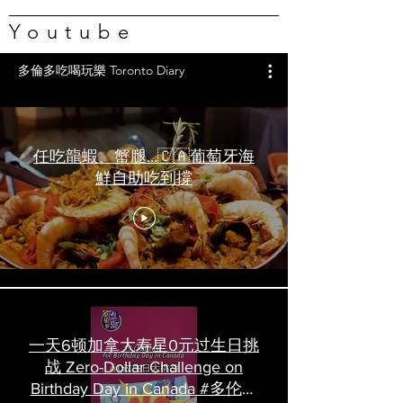
Youtube
多倫多吃喝玩樂 Toronto Diary
任吃龍蝦、蟹腿…🇨🇦葡萄牙海
鮮自助吃到撐
一天6顿加拿大寿星0元过生日挑
战 Zero-Dollar Challenge on
Birthday Day in Canada #多伦多