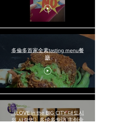
吃喝玩乐 #多伦多美食
#torontofood
多倫多首家全素tasting menu餐
廳
《LOVE in the BIG CITY 대도시
의 사랑법》多伦多专访 主创金
高银、卢相铉带你进入电影世界