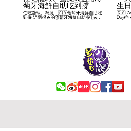
萄牙海鮮自助吃到撐
生日挑
Chal
任吃龍蝦、蟹腿…🇨🇦葡萄牙海鮮自助吃
🇨🇦 Ze
到撐 近期很🔥的葡萄牙海鮮自助餐The
Day🎂 A
Day
Flames Castle。我是吃5-7:30pm的那輪，
perks y
期間還會有live表演，那個小哥哥會唱英文
fans me
喝玩
歌，西班牙歌等等。 💰68/人，週五週六才
route. 
#tor
有自助餐。 🐙食物不會特別多，就30種左
here's 
右，沒有甜點、壽司那些，除了一款烤雞
free br
肉和烤牛肉，還有幾個炸物。 其他都是海
Rutherf
鮮做的菜餚，是海鮮愛好者的天堂。 🦞龍
and fin
蝦無_限暢吃，簡直不要太爽了！ 吃到8隻
Starbuc
左右，都回本了😁 🦀滿滿的蟹腿，也是量
From th
夠。 桌子上還準備好工具和濕紙巾。 🐟
Bread, 
葡萄牙很擅長用鱈魚做各種菜。 這裡可以
Boston 
吃到烤鱈魚、炸鱈魚球。 🦐蝦的話，就有
and sti
蒜蓉烤大蝦、烤蝦、咖哩蝦、白汁焗蝦
Starbuc
飯… 🦪煮青口、青口義大利麵… 🦑烤魷
Baguett
魚、炒魷魚… 🥘葡國鴨飯：放了葡國臘腸
year. A
在上面，一口下去，很香。 🥘葡國海鮮
14 da
飯：這個和西班牙海鮮飯不太一樣，是有
元過生
湯汁的。 有點像我們的湯飯。
到多少
覺都不
日路線圖
Ruthe
始，試了
6355 
✅ 這次
Booste