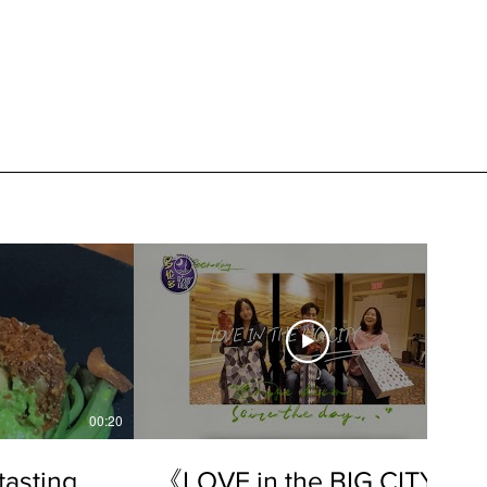
00:20
04:45
sting
《LOVE in the BIG CITY