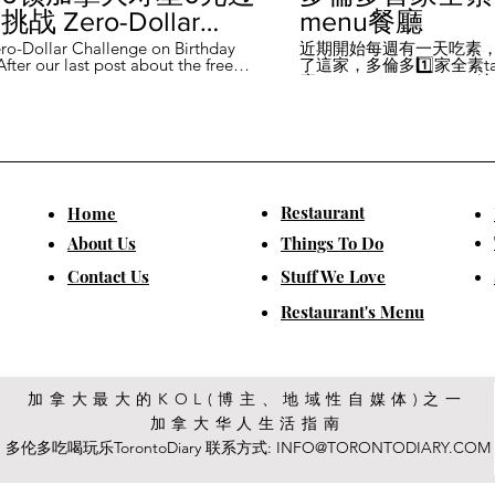
战 Zero-Dollar
menu餐廳
lenge on Birthday
ro-Dollar Challenge on Birthday
近期開始每週有一天吃素
fter our last post about the free
了這家，多倫多1️⃣家全素tast
 in Canada #多伦多吃
ou can get on your birthday, some
廳－Avelo Restaurant 
ntioned it didn't quite fit their
1883 年的老房子，裡面有
乐 #多伦多美食
So, we've tested it out for you and
多利亞時代的裝潢。 連洗
ontofood
the day's itinerary! Starting with a
💰70-$25，兩個價位的
eakfast at Denny's (📍2610
比平常去貴💰10-15左右
ord Rd, Vaughan), we've hit 7 spots
ished the 💰0 challenge at
ks (📍6355 Yonge St, Toronto). ✅
Restaurant
​Home
is experience, Denny's, Cobs
Booster Juice, Sephora, and
About Us
Things To Do
Pizza didn't require any spending
ll offered 🆓🎁. ❎ Tim Hortons,
​Contact Us
Stuff We Love
ks, Chatime, The Alley, and Paris
e need at least 1️⃣ visit within the
Restaurant's Menu
ccounts must be registered at least
ys in advance. 【一天6餐🇨🇦壽星0
日挑戰】 上次發了壽星生日可以拿
🆓福利的貼文之後，有粉絲說，感
順路。 所以幫你們測試了一遍，一
給你們！ 從Denny's(📍2610
加拿大最大的KOL(博主、地域性自媒体)之一
rford Rd, Vaughan)吃一頓🆓早餐開
加拿大华人生活指南
7家店之後，後面去Starbucks (📍
Yonge St, Toronto), 完成這個💰0挑戰
多伦多吃喝玩乐TorontoDiary 联系方式:
INFO@TORONTODIARY.COM
體驗完，Denny's、Cobs Bread、
r Juice、Sephora、Boston Pizza是