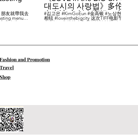
대도시의 사랑법》多伦
多专访 主创金高银、卢
，朋友就帶我去
#김고은 #KimGoEun #金高银 #노상현 #卢
ing menu餐
相铉 #loveinthebigcity 这次TIFF电影节，
相铉带你进入电影世界
🏡這家店改造了
金高银、鲁尚炫来和我们谈谈拍摄《LOVE
22個座位，偏維
in the BIG CITY 대도시의 사랑법》 时的有
手間也挺漂亮的
趣故事。 🎬《大都市的爱情法》改编自韩
菜單，週五-週六去
国作家朴相映的同名畅销小说，讲述有着
自由灵魂、不看别人眼色的在熙（金高银
饰）和很懂得隐藏天生秘密的兴秀（卢尚
贤饰）同居同乐，横冲直撞地学习生活和
爱情的过程。 Music by Eric Reprid - Test
​Fashion and Promotion
Me - https://thmatc.co/?l=18F38D6D
==========F O L L O W M
Travel
E============== ♥ 微信- @多伦多吃
喝玩乐torontodiary ♥ instagram -
Shop
https://www.instagram.com/toronto_diary/
♥ 微博-
http://us.weibo.com/view/user/lifeinca ♥
小红书：@多伦多吃喝玩乐 ♥ Business
Inquiries - info@torontodiary.com
==========多伦多吃喝玩乐粉丝福利区
============== 👒服饰、珠宝、电商
♥多伦多吃喝玩乐小卖部已上线！ 网站：
https://bit.ly/2UN8lKl ♥24S 👉全场
15%off，有Miu Miu、巴黎世家、Loewe。
Promo CODE: SPRING15，网站：
https://bit.ly/2UCfcXu ♥ASOS👉网站：
https://bit.ly/3eOAY42 ♥bench 👉网站：