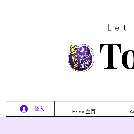
Let
To
登入
Home主页
A