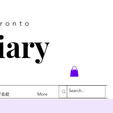
oronto
iary
末好去处
More