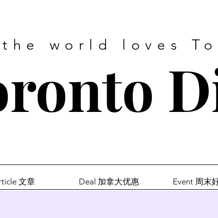
 the world loves T
ronto D
rticle 文章
Deal 加拿大优惠
Event 周