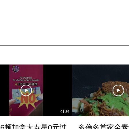
01:36
6顿加拿大寿星0元过
多倫多首家全素ta