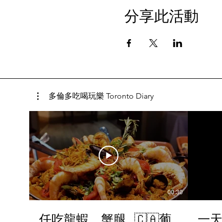
分享此活動
多倫多吃喝玩樂 Toronto Diary
00:30
任吃龍蝦、蟹腿…🇨🇦葡
一天