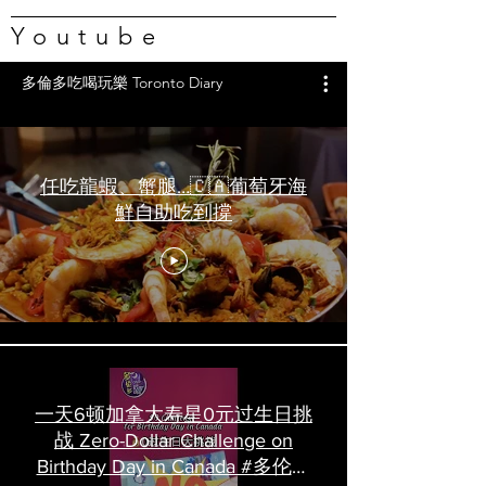
Youtube
多倫多吃喝玩樂 Toronto Diary
任吃龍蝦、蟹腿…🇨🇦葡萄牙海
鮮自助吃到撐
一天6顿加拿大寿星0元过生日挑
战 Zero-Dollar Challenge on
Birthday Day in Canada #多伦多