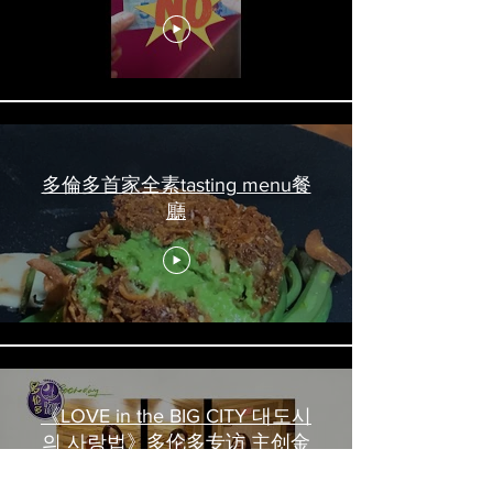
吃喝玩乐 #多伦多美食
#torontofood
多倫多首家全素tasting menu餐
廳
《LOVE in the BIG CITY 대도시
의 사랑법》多伦多专访 主创金
高银、卢相铉带你进入电影世界