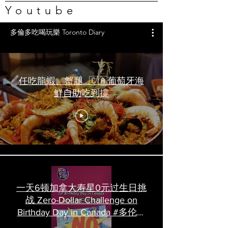
Youtube
多倫多吃喝玩樂 Toronto Diary
任吃龍蝦、蟹腿…🇨🇦葡萄牙海
鮮自助吃到撐
一天6顿加拿大寿星0元过生日挑
战 Zero-Dollar Challenge on
Birthday Day in Canada #多伦多
吃喝玩乐 #多伦多美食