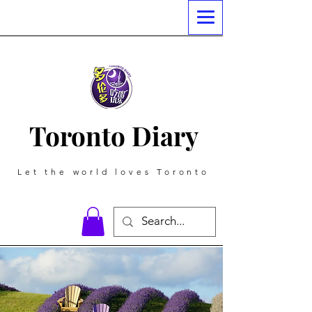
Toronto Diary
Let the world loves Toronto