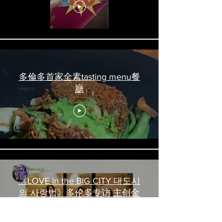
#torontofood
多倫多首家全素tasting menu餐
廳
《LOVE in the BIG CITY 대도시
의 사랑법》多伦多专访 主创金
高银、卢相铉带你进入电影世界