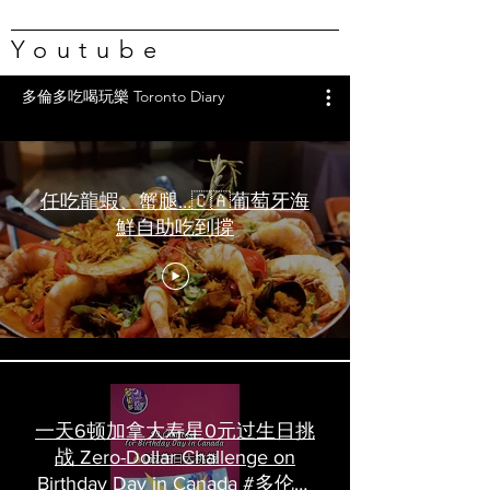
Youtube
多倫多吃喝玩樂 Toronto Diary
任吃龍蝦、蟹腿…🇨🇦葡萄牙海
鮮自助吃到撐
一天6顿加拿大寿星0元过生日挑
战 Zero-Dollar Challenge on
Birthday Day in Canada #多伦多