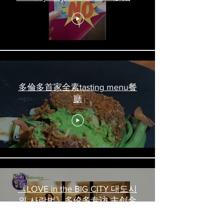
吃喝玩乐 #多伦多美食
#torontofood
多倫多首家全素tasting menu餐
廳
《LOVE in the BIG CITY 대도시
의 사랑법》多伦多专访 主创金
高银、卢相铉带你进入电影世界