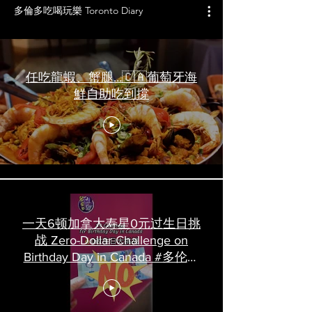
多倫多吃喝玩樂 Toronto Diary
任吃龍蝦、蟹腿…🇨🇦葡萄牙海
鮮自助吃到撐
一天6顿加拿大寿星0元过生日挑
战 Zero-Dollar Challenge on
Birthday Day in Canada #多伦多
吃喝玩乐 #多伦多美食
#torontofood