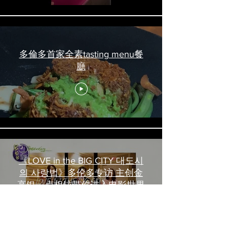
多倫多首家全素tasting menu餐
廳
《LOVE in the BIG CITY 대도시
의 사랑법》多伦多专访 主创金
高银、卢相铉带你进入电影世界