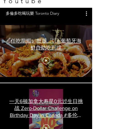
Youtube
多倫多吃喝玩樂 Toronto Diary
任吃龍蝦、蟹腿…🇨🇦葡萄牙海
鮮自助吃到撐
一天6顿加拿大寿星0元过生日挑
战 Zero-Dollar Challenge on
Birthday Day in Canada #多伦多
吃喝玩乐 #多伦多美食
#torontofood