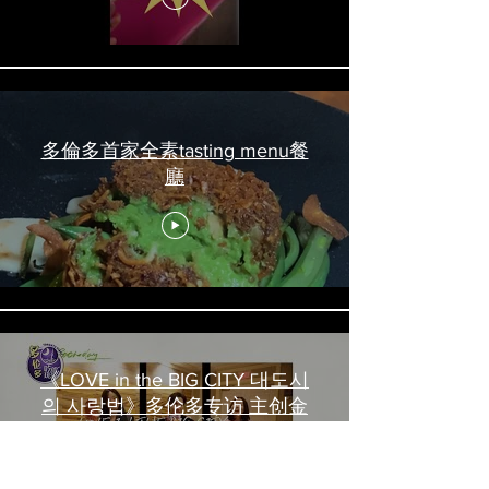
多倫多首家全素tasting menu餐
廳
《LOVE in the BIG CITY 대도시
의 사랑법》多伦多专访 主创金
高银、卢相铉带你进入电影世界