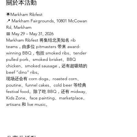
關於本活動
🌟Markham Ribfest
📍 Markham Fairgrounds, 10801 McCowan 
Rd, Markham
📅 May 29 – May 31, 2026
Markham Ribfest 将集结北美知名 rib 
teams，由多位 pitmasters 带来 award-
winning BBQ，包括 smoked ribs、tender 
pulled pork、smoked brisket、BBQ 
chicken、smoked sausage，还有超吸睛的 
beef “dino” ribs。
现场还会有 corn dogs、roasted corn、
poutine、funnel cakes、cold beer 等经典 
festival food。除了吃 BBQ，还有 midway、
Kids Zone、face painting、marketplace、
artisans 和 live music。