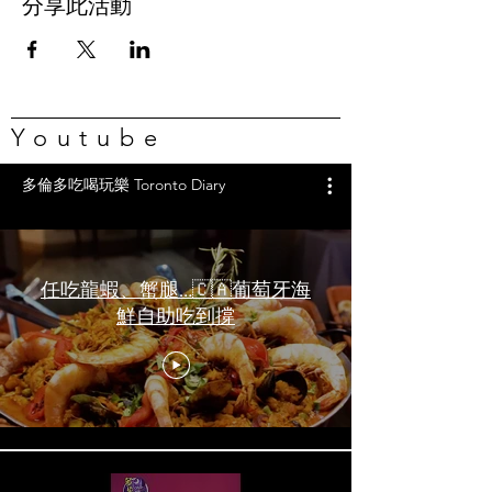
分享此活動
Youtube
多倫多吃喝玩樂 Toronto Diary
任吃龍蝦、蟹腿…🇨🇦葡萄牙海
鮮自助吃到撐