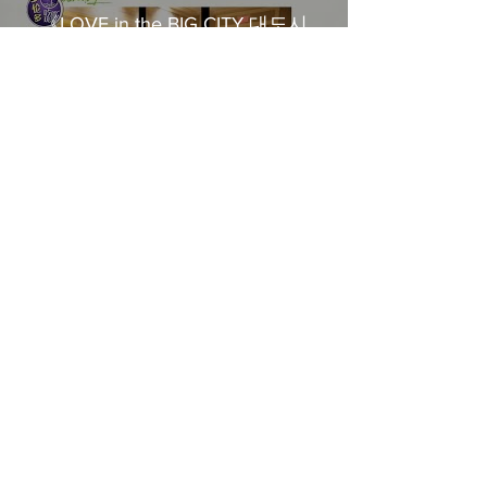
《LOVE in the BIG CITY 대도시
의 사랑법》多伦多专访 主创金
高银、卢相铉带你进入电影世界
載入更多
​Home
About Us
​Contact Us