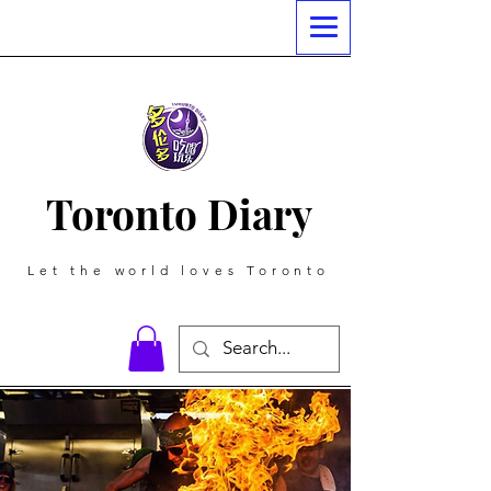
Toronto Diary
Let the world loves Toronto