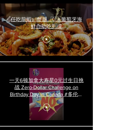
任吃龍蝦、蟹腿…🇨🇦葡萄牙海
鮮自助吃到撐
一天6顿加拿大寿星0元过生日挑
战 Zero-Dollar Challenge on
Birthday Day in Canada #多伦多
吃喝玩乐 #多伦多美食
#torontofood