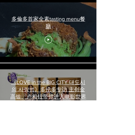
多倫多首家全素tasting menu餐
廳
《LOVE in the BIG CITY 대도시
의 사랑법》多伦多专访 主创金
高银、卢相铉带你进入电影世界