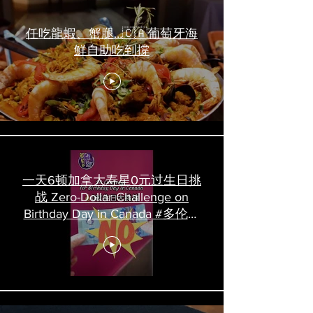
任吃龍蝦、蟹腿…🇨🇦葡萄牙海
鮮自助吃到撐
一天6顿加拿大寿星0元过生日挑
战 Zero-Dollar Challenge on
Birthday Day in Canada #多伦多
吃喝玩乐 #多伦多美食
#torontofood