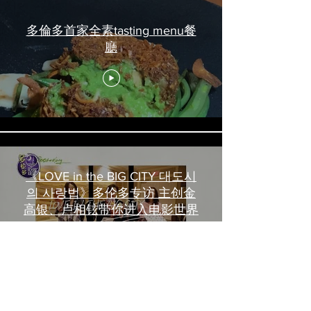
多倫多首家全素tasting menu餐
廳
《LOVE in the BIG CITY 대도시
의 사랑법》多伦多专访 主创金
高银、卢相铉带你进入电影世界
載入更多