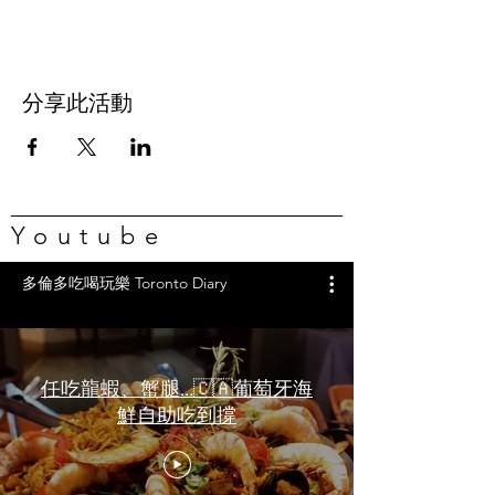
分享此活動
Youtube
多倫多吃喝玩樂 Toronto Diary
任吃龍蝦、蟹腿…🇨🇦葡萄牙海
鮮自助吃到撐