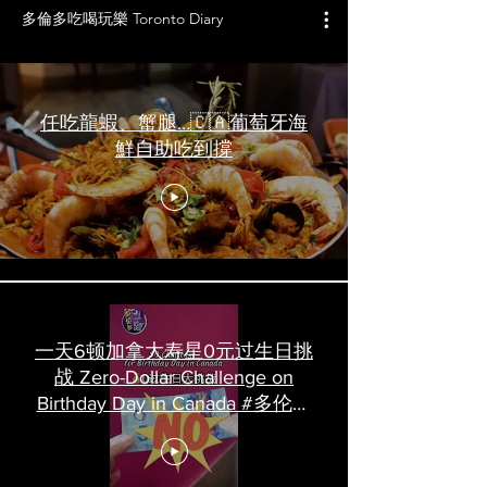
多倫多吃喝玩樂 Toronto Diary
任吃龍蝦、蟹腿…🇨🇦葡萄牙海
鮮自助吃到撐
一天6顿加拿大寿星0元过生日挑
战 Zero-Dollar Challenge on
Birthday Day in Canada #多伦多
吃喝玩乐 #多伦多美食
#torontofood