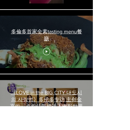
多倫多首家全素tasting menu餐
廳
《LOVE in the BIG CITY 대도시
의 사랑법》多伦多专访 主创金
高银、卢相铉带你进入电影世界