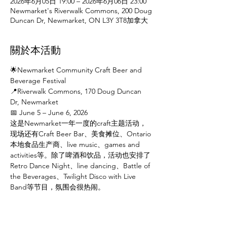
2026年6月05日 19:00 – 2026年6月06日 23:00
Newmarket's Riverwalk Commons, 200 Doug
Duncan Dr, Newmarket, ON L3Y 3T8加拿大
關於本活動
🌟Newmarket Community Craft Beer and 
Beverage Festival
📍Riverwalk Commons, 170 Doug Duncan 
Dr, Newmarket
📅 June 5 – June 6, 2026
这是Newmarket一年一度的craft主题活动，
现场还有Craft Beer Bar、美食摊位、Ontario
本地食品生产商、live music、games and 
activities等。除了啤酒和饮品，活动也安排了
Retro Dance Night、line dancing、Battle of 
the Beverages、Twilight Disco with Live 
Band等节目，氛围会很热闹。