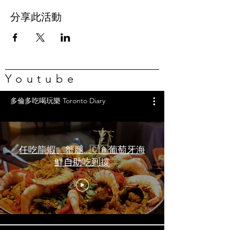
分享此活動
Youtube
多倫多吃喝玩樂 Toronto Diary
任吃龍蝦、蟹腿…🇨🇦葡萄牙海
鮮自助吃到撐