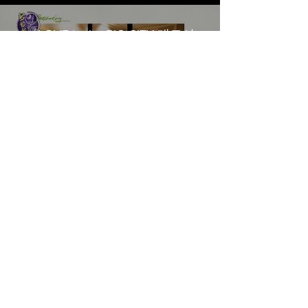
《LOVE in the BIG CITY 대도시
의 사랑법》多伦多专访 主创金
高银、卢相铉带你进入电影世界
載入更多
​Home
About Us
​Contact Us