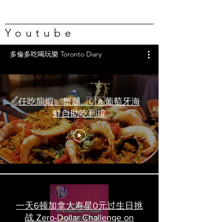
Youtube
多倫多吃喝玩樂 Toronto Diary
任吃龍蝦、蟹腿…🇨🇦葡萄牙海
鮮自助吃到撐
一天6顿加拿大寿星0元过生日挑
战 Zero-Dollar Challenge on