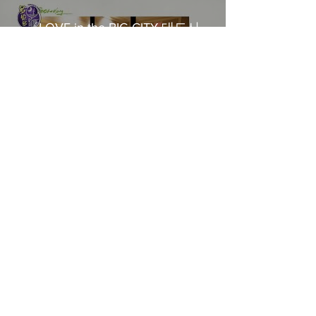
《LOVE in the BIG CITY 대도시
의 사랑법》多伦多专访 主创金
高银、卢相铉带你进入电影世界
載入更多
​Home
About Us
​Contact Us