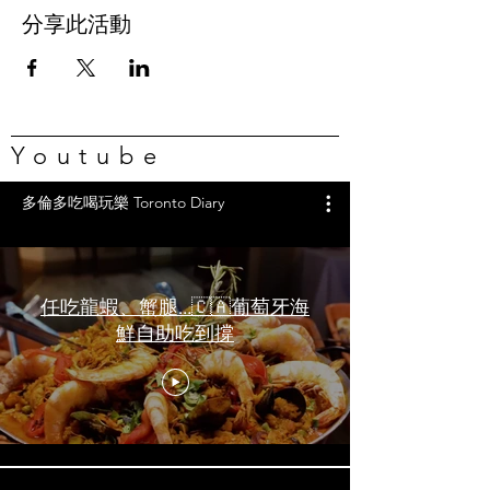
分享此活動
Youtube
多倫多吃喝玩樂 Toronto Diary
任吃龍蝦、蟹腿…🇨🇦葡萄牙海
鮮自助吃到撐