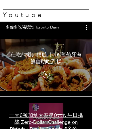
Youtube
多倫多吃喝玩樂 Toronto Diary
任吃龍蝦、蟹腿…🇨🇦葡萄牙海
鮮自助吃到撐
一天6顿加拿大寿星0元过生日挑
战 Zero-Dollar Challenge on