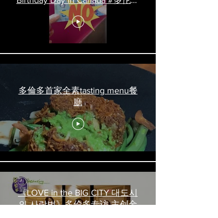
Birthday Day in Canada #多伦多
吃喝玩乐 #多伦多美食
#torontofood
多倫多首家全素tasting menu餐
廳
《LOVE in the BIG CITY 대도시
의 사랑법》多伦多专访 主创金
高银、卢相铉带你进入电影世界