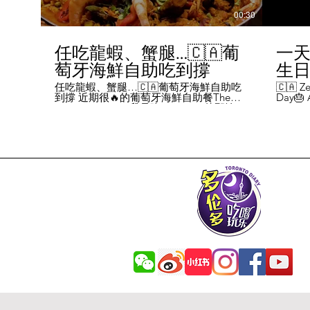
00:30
任吃龍蝦、蟹腿…🇨🇦葡
一天
萄牙海鮮自助吃到撐
生日挑
Chal
任吃龍蝦、蟹腿…🇨🇦葡萄牙海鮮自助吃
🇨🇦 Ze
到撐 近期很🔥的葡萄牙海鮮自助餐The
Day🎂 A
Day
Flames Castle。我是吃5-7:30pm的那輪，
perks y
期間還會有live表演，那個小哥哥會唱英文
fans me
喝玩
歌，西班牙歌等等。 💰68/人，週五週六才
route. 
#tor
有自助餐。 🐙食物不會特別多，就30種左
here's 
右，沒有甜點、壽司那些，除了一款烤雞
free br
肉和烤牛肉，還有幾個炸物。 其他都是海
Rutherf
鮮做的菜餚，是海鮮愛好者的天堂。 🦞龍
and fin
蝦無_限暢吃，簡直不要太爽了！ 吃到8隻
Starbuc
左右，都回本了😁 🦀滿滿的蟹腿，也是量
From th
夠。 桌子上還準備好工具和濕紙巾。 🐟
Bread, 
葡萄牙很擅長用鱈魚做各種菜。 這裡可以
Boston 
吃到烤鱈魚、炸鱈魚球。 🦐蝦的話，就有
and sti
蒜蓉烤大蝦、烤蝦、咖哩蝦、白汁焗蝦
Starbuc
飯… 🦪煮青口、青口義大利麵… 🦑烤魷
Baguett
魚、炒魷魚… 🥘葡國鴨飯：放了葡國臘腸
year. A
在上面，一口下去，很香。 🥘葡國海鮮
14 da
飯：這個和西班牙海鮮飯不太一樣，是有
元過生
湯汁的。 有點像我們的湯飯。
到多少
覺都不
日路線圖