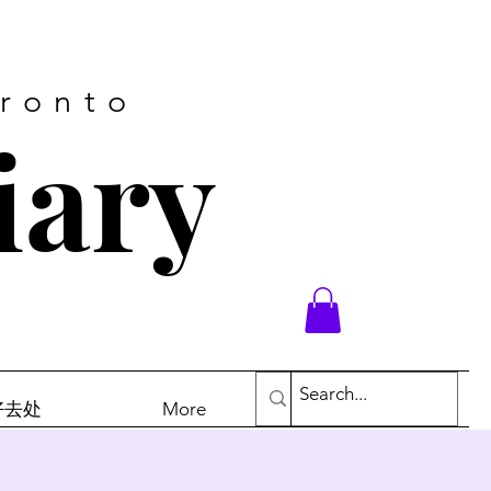
oronto
iary
末好去处
More