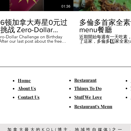
01:36
6顿加拿大寿星0元过
多倫多首家全素ta
战 Zero-Dollar
menu餐廳
lenge on Birthday
ro-Dollar Challenge on Birthday
近期開始每週有一天吃素
fter our last post about the free
了這家，多倫多1️⃣家全素tast
 in Canada #多伦多吃
ou can get on your birthday, some
廳－Avelo Restaurant 
ntioned it didn't quite fit their
1883 年的老房子，裡面有
乐 #多伦多美食
So, we've tested it out for you and
多利亞時代的裝潢。 連洗
ontofood
the day's itinerary! Starting with a
💰70-$25，兩個價位的
eakfast at Denny's (📍2610
比平常去貴💰10-15左右
ord Rd, Vaughan), we've hit 7 spots
ished the 💰0 challenge at
ks (📍6355 Yonge St, Toronto). ✅
Restaurant
​Home
is experience, Denny's, Cobs
Booster Juice, Sephora, and
About Us
Things To Do
Pizza didn't require any spending
ll offered 🆓🎁. ❎ Tim Hortons,
​Contact Us
Stuff We Love
ks, Chatime, The Alley, and Paris
e need at least 1️⃣ visit within the
Restaurant's Menu
ccounts must be registered at least
ys in advance. 【一天6餐🇨🇦壽星0
日挑戰】 上次發了壽星生日可以拿
🆓福利的貼文之後，有粉絲說，感
順路。 所以幫你們測試了一遍，一
給你們！ 從Denny's(📍2610
加拿大最大的KOL(博主、地域性自媒体)之一