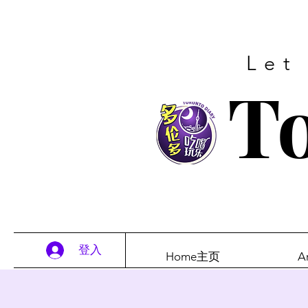
Let
To
登入
Home主页
A