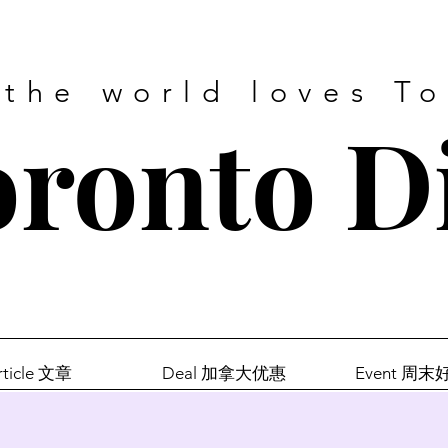
 the world loves T
ronto D
rticle 文章
Deal 加拿大优惠
Event 周