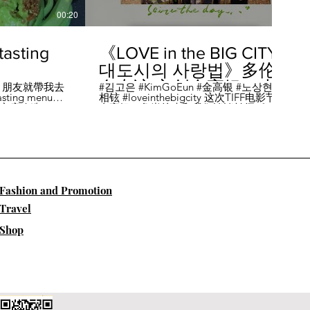
00:20
04:45
sting
《LOVE in the BIG CITY
대도시의 사랑법》多伦
多专访 主创金高银、卢
，朋友就帶我去
#김고은 #KimGoEun #金高银 #노상현 #卢
ing menu餐
相铉 #loveinthebigcity 这次TIFF电影节，
相铉带你进入电影世界
🏡這家店改造了
金高银、鲁尚炫来和我们谈谈拍摄《LOVE
22個座位，偏維
in the BIG CITY 대도시의 사랑법》 时的有
手間也挺漂亮的
趣故事。 🎬《大都市的爱情法》改编自韩
菜單，週五-週六去
国作家朴相映的同名畅销小说，讲述有着
自由灵魂、不看别人眼色的在熙（金高银
饰）和很懂得隐藏天生秘密的兴秀（卢尚
贤饰）同居同乐，横冲直撞地学习生活和
爱情的过程。 Music by Eric Reprid - Test
​Fashion and Promotion
Me - https://thmatc.co/?l=18F38D6D
==========F O L L O W M
Travel
E============== ♥ 微信- @多伦多吃
喝玩乐torontodiary ♥ instagram -
Shop
https://www.instagram.com/toronto_diary/
♥ 微博-
http://us.weibo.com/view/user/lifeinca ♥
小红书：@多伦多吃喝玩乐 ♥ Business
Inquiries - info@torontodiary.com
==========多伦多吃喝玩乐粉丝福利区
============== 👒服饰、珠宝、电商
♥多伦多吃喝玩乐小卖部已上线！ 网站：