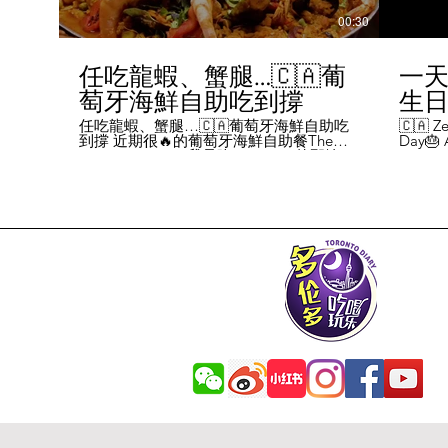
00:30
任吃龍蝦、蟹腿…🇨🇦葡
一天
萄牙海鮮自助吃到撐
生日挑
Chal
任吃龍蝦、蟹腿…🇨🇦葡萄牙海鮮自助吃
🇨🇦 Ze
到撐 近期很🔥的葡萄牙海鮮自助餐The
Day🎂 A
Day
Flames Castle。我是吃5-7:30pm的那輪，
perks y
期間還會有live表演，那個小哥哥會唱英文
fans me
喝玩
歌，西班牙歌等等。 💰68/人，週五週六才
route. 
#tor
有自助餐。 🐙食物不會特別多，就30種左
here's 
右，沒有甜點、壽司那些，除了一款烤雞
free br
肉和烤牛肉，還有幾個炸物。 其他都是海
Rutherf
鮮做的菜餚，是海鮮愛好者的天堂。 🦞龍
and fin
蝦無_限暢吃，簡直不要太爽了！ 吃到8隻
Starbuc
左右，都回本了😁 🦀滿滿的蟹腿，也是量
From th
夠。 桌子上還準備好工具和濕紙巾。 🐟
Bread, 
葡萄牙很擅長用鱈魚做各種菜。 這裡可以
Boston 
吃到烤鱈魚、炸鱈魚球。 🦐蝦的話，就有
and sti
蒜蓉烤大蝦、烤蝦、咖哩蝦、白汁焗蝦
Starbuc
飯… 🦪煮青口、青口義大利麵… 🦑烤魷
Baguett
魚、炒魷魚… 🥘葡國鴨飯：放了葡國臘腸
year. A
在上面，一口下去，很香。 🥘葡國海鮮
14 da
飯：這個和西班牙海鮮飯不太一樣，是有
元過生
湯汁的。 有點像我們的湯飯。
到多少
覺都不
日路線圖