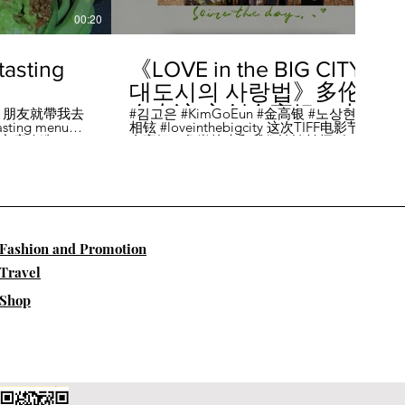
00:20
04:45
sting
《LOVE in the BIG CITY
대도시의 사랑법》多伦
多专访 主创金高银、卢
，朋友就帶我去
#김고은 #KimGoEun #金高银 #노상현 #卢
ing menu餐
相铉 #loveinthebigcity 这次TIFF电影节，
相铉带你进入电影世界
🏡這家店改造了
金高银、鲁尚炫来和我们谈谈拍摄《LOVE
22個座位，偏維
in the BIG CITY 대도시의 사랑법》 时的有
手間也挺漂亮的
趣故事。 🎬《大都市的爱情法》改编自韩
菜單，週五-週六去
国作家朴相映的同名畅销小说，讲述有着
自由灵魂、不看别人眼色的在熙（金高银
饰）和很懂得隐藏天生秘密的兴秀（卢尚
贤饰）同居同乐，横冲直撞地学习生活和
爱情的过程。 Music by Eric Reprid - Test
​Fashion and Promotion
Me - https://thmatc.co/?l=18F38D6D
==========F O L L O W M
Travel
E============== ♥ 微信- @多伦多吃
喝玩乐torontodiary ♥ instagram -
Shop
https://www.instagram.com/toronto_diary/
♥ 微博-
http://us.weibo.com/view/user/lifeinca ♥
小红书：@多伦多吃喝玩乐 ♥ Business
Inquiries - info@torontodiary.com
==========多伦多吃喝玩乐粉丝福利区
============== 👒服饰、珠宝、电商
♥多伦多吃喝玩乐小卖部已上线！ 网站：