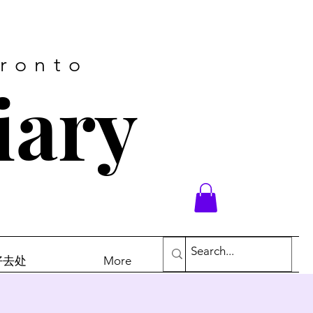
oronto
iary
末好去处
More