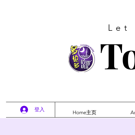
Let
To
登入
Home主页
A