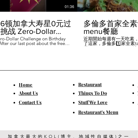
01:36
6顿加拿大寿星0元过
多倫多首家全素ta
战 Zero-Dollar
menu餐廳
lenge on Birthday
ro-Dollar Challenge on Birthday
近期開始每週有一天吃素
fter our last post about the free
了這家，多倫多1️⃣家全素tast
 in Canada #多伦多吃
ou can get on your birthday, some
廳－Avelo Restaurant 
ntioned it didn't quite fit their
1883 年的老房子，裡面有
乐 #多伦多美食
So, we've tested it out for you and
多利亞時代的裝潢。 連洗
ontofood
the day's itinerary! Starting with a
💰70-$25，兩個價位的
eakfast at Denny's (📍2610
比平常去貴💰10-15左右
ord Rd, Vaughan), we've hit 7 spots
ished the 💰0 challenge at
ks (📍6355 Yonge St, Toronto). ✅
Restaurant
​Home
is experience, Denny's, Cobs
Booster Juice, Sephora, and
About Us
Things To Do
Pizza didn't require any spending
ll offered 🆓🎁. ❎ Tim Hortons,
​Contact Us
Stuff We Love
ks, Chatime, The Alley, and Paris
e need at least 1️⃣ visit within the
Restaurant's Menu
ccounts must be registered at least
ys in advance. 【一天6餐🇨🇦壽星0
日挑戰】 上次發了壽星生日可以拿
🆓福利的貼文之後，有粉絲說，感
順路。 所以幫你們測試了一遍，一
給你們！ 從Denny's(📍2610
加拿大最大的KOL(博主、地域性自媒体)之一