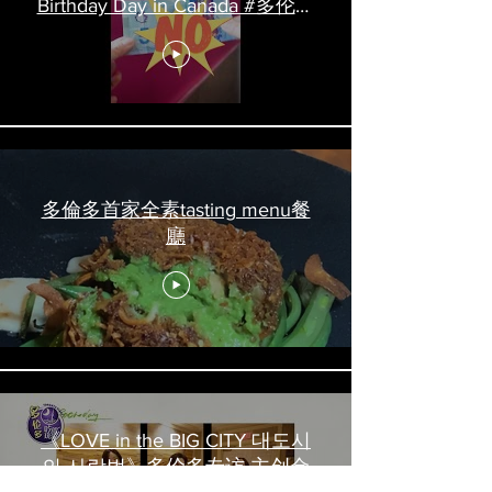
Birthday Day in Canada #多伦多
吃喝玩乐 #多伦多美食
#torontofood
多倫多首家全素tasting menu餐
廳
《LOVE in the BIG CITY 대도시
의 사랑법》多伦多专访 主创金