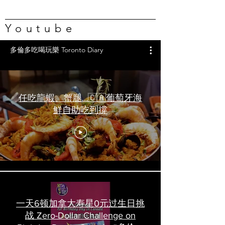
Youtube
多倫多吃喝玩樂 Toronto Diary
任吃龍蝦、蟹腿…🇨🇦葡萄牙海
鮮自助吃到撐
一天6顿加拿大寿星0元过生日挑
战 Zero-Dollar Challenge on