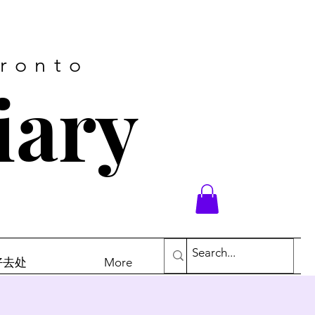
oronto
iary
末好去处
More