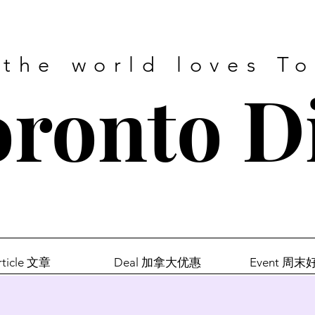
 the world loves T
ronto D
rticle 文章
Deal 加拿大优惠
Event 周