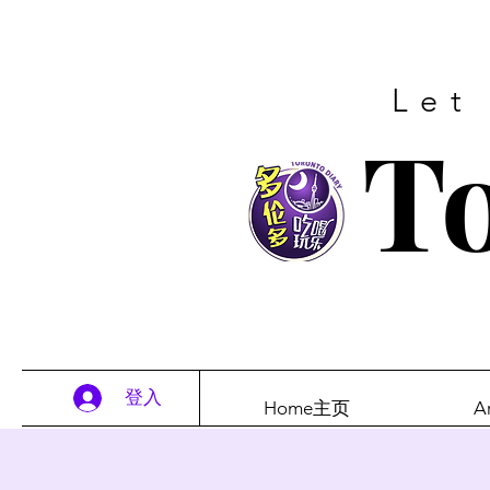
Let
To
登入
Home主页
A