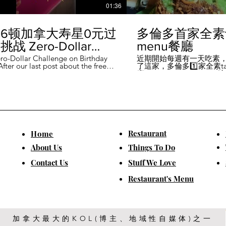
01:36
6顿加拿大寿星0元过
多倫多首家全素ta
战 Zero-Dollar
menu餐廳
lenge on Birthday
ro-Dollar Challenge on Birthday
近期開始每週有一天吃素
fter our last post about the free
了這家，多倫多1️⃣家全素tast
 in Canada #多伦多吃
ou can get on your birthday, some
廳－Avelo Restaurant 
ntioned it didn't quite fit their
1883 年的老房子，裡面有
乐 #多伦多美食
So, we've tested it out for you and
多利亞時代的裝潢。 連洗
ontofood
the day's itinerary! Starting with a
💰70-$25，兩個價位的
eakfast at Denny's (📍2610
比平常去貴💰10-15左右
ord Rd, Vaughan), we've hit 7 spots
ished the 💰0 challenge at
ks (📍6355 Yonge St, Toronto). ✅
Restaurant
​Home
is experience, Denny's, Cobs
Booster Juice, Sephora, and
About Us
Things To Do
Pizza didn't require any spending
ll offered 🆓🎁. ❎ Tim Hortons,
​Contact Us
Stuff We Love
ks, Chatime, The Alley, and Paris
e need at least 1️⃣ visit within the
Restaurant's Menu
ccounts must be registered at least
ys in advance. 【一天6餐🇨🇦壽星0
日挑戰】 上次發了壽星生日可以拿
🆓福利的貼文之後，有粉絲說，感
順路。 所以幫你們測試了一遍，一
給你們！ 從Denny's(📍2610
加拿大最大的KOL(博主、地域性自媒体)之一
rford Rd, Vaughan)吃一頓🆓早餐開