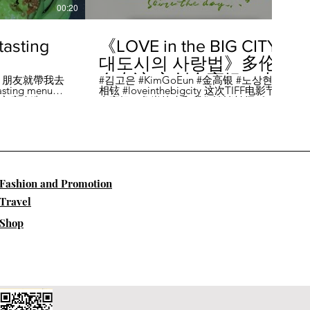
00:20
04:45
sting
《LOVE in the BIG CITY
대도시의 사랑법》多伦
多专访 主创金高银、卢
，朋友就帶我去
#김고은 #KimGoEun #金高银 #노상현 #卢
ing menu餐
相铉 #loveinthebigcity 这次TIFF电影节，
相铉带你进入电影世界
🏡這家店改造了
金高银、鲁尚炫来和我们谈谈拍摄《LOVE
22個座位，偏維
in the BIG CITY 대도시의 사랑법》 时的有
手間也挺漂亮的
趣故事。 🎬《大都市的爱情法》改编自韩
菜單，週五-週六去
国作家朴相映的同名畅销小说，讲述有着
自由灵魂、不看别人眼色的在熙（金高银
饰）和很懂得隐藏天生秘密的兴秀（卢尚
贤饰）同居同乐，横冲直撞地学习生活和
爱情的过程。 Music by Eric Reprid - Test
​Fashion and Promotion
Me - https://thmatc.co/?l=18F38D6D
==========F O L L O W M
Travel
E============== ♥ 微信- @多伦多吃
喝玩乐torontodiary ♥ instagram -
Shop
https://www.instagram.com/toronto_diary/
♥ 微博-
http://us.weibo.com/view/user/lifeinca ♥
小红书：@多伦多吃喝玩乐 ♥ Business
Inquiries - info@torontodiary.com
==========多伦多吃喝玩乐粉丝福利区
============== 👒服饰、珠宝、电商
♥多伦多吃喝玩乐小卖部已上线！ 网站：
https://bit.ly/2UN8lKl ♥24S 👉全场