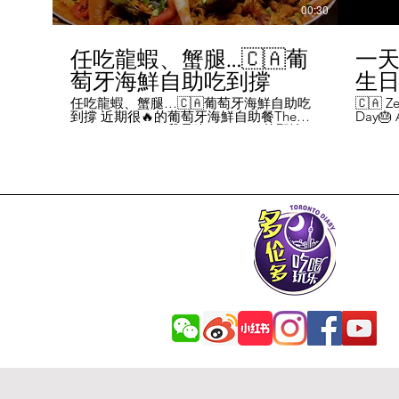
00:30
任吃龍蝦、蟹腿…🇨🇦葡
一天
萄牙海鮮自助吃到撐
生日挑
Chal
任吃龍蝦、蟹腿…🇨🇦葡萄牙海鮮自助吃
🇨🇦 Ze
到撐 近期很🔥的葡萄牙海鮮自助餐The
Day🎂 A
Day
Flames Castle。我是吃5-7:30pm的那輪，
perks y
期間還會有live表演，那個小哥哥會唱英文
fans me
喝玩
歌，西班牙歌等等。 💰68/人，週五週六才
route. 
#tor
有自助餐。 🐙食物不會特別多，就30種左
here's 
右，沒有甜點、壽司那些，除了一款烤雞
free br
肉和烤牛肉，還有幾個炸物。 其他都是海
Rutherf
鮮做的菜餚，是海鮮愛好者的天堂。 🦞龍
and fin
蝦無_限暢吃，簡直不要太爽了！ 吃到8隻
Starbuc
左右，都回本了😁 🦀滿滿的蟹腿，也是量
From th
夠。 桌子上還準備好工具和濕紙巾。 🐟
Bread, 
葡萄牙很擅長用鱈魚做各種菜。 這裡可以
Boston 
吃到烤鱈魚、炸鱈魚球。 🦐蝦的話，就有
and sti
蒜蓉烤大蝦、烤蝦、咖哩蝦、白汁焗蝦
Starbuc
飯… 🦪煮青口、青口義大利麵… 🦑烤魷
Baguett
魚、炒魷魚… 🥘葡國鴨飯：放了葡國臘腸
year. A
在上面，一口下去，很香。 🥘葡國海鮮
14 da
飯：這個和西班牙海鮮飯不太一樣，是有
元過生
湯汁的。 有點像我們的湯飯。
到多少
覺都不
日路線圖
Ruthe