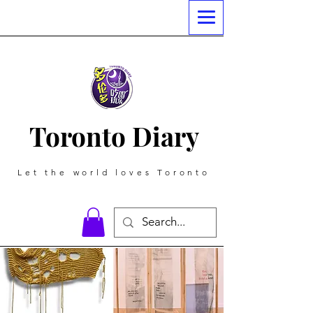
Toronto Diary
Let the world loves Toronto