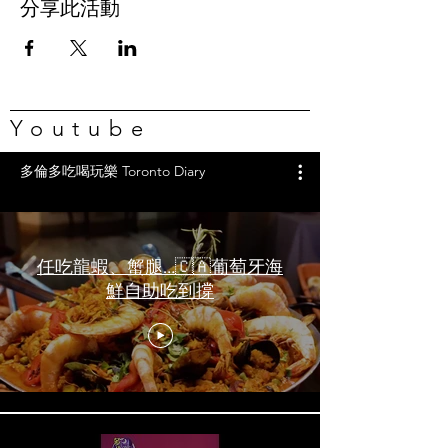
分享此活動
Youtube
多倫多吃喝玩樂 Toronto Diary
任吃龍蝦、蟹腿…🇨🇦葡萄牙海
鮮自助吃到撐