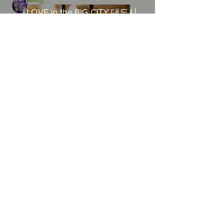
《LOVE in the BIG CITY 대도시
의 사랑법》多伦多专访 主创金
高银、卢相铉带你进入电影世界
載入更多
​Home
About Us
​Contact Us