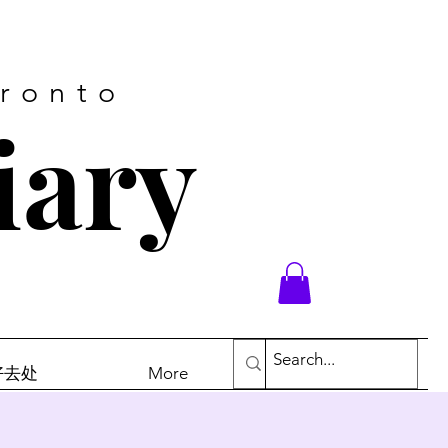
oronto
iary
末好去处
More