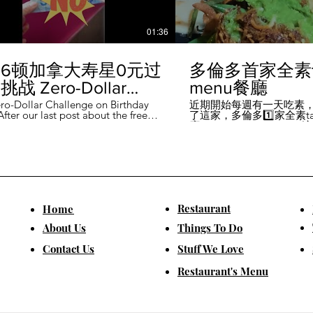
01:36
6顿加拿大寿星0元过
多倫多首家全素ta
战 Zero-Dollar
menu餐廳
lenge on Birthday
ro-Dollar Challenge on Birthday
近期開始每週有一天吃素
fter our last post about the free
了這家，多倫多1️⃣家全素tast
 in Canada #多伦多吃
ou can get on your birthday, some
廳－Avelo Restaurant 
ntioned it didn't quite fit their
1883 年的老房子，裡面有
乐 #多伦多美食
So, we've tested it out for you and
多利亞時代的裝潢。 連洗
ontofood
the day's itinerary! Starting with a
💰70-$25，兩個價位的
eakfast at Denny's (📍2610
比平常去貴💰10-15左右
ord Rd, Vaughan), we've hit 7 spots
ished the 💰0 challenge at
ks (📍6355 Yonge St, Toronto). ✅
Restaurant
​Home
is experience, Denny's, Cobs
Booster Juice, Sephora, and
About Us
Things To Do
Pizza didn't require any spending
ll offered 🆓🎁. ❎ Tim Hortons,
​Contact Us
Stuff We Love
ks, Chatime, The Alley, and Paris
e need at least 1️⃣ visit within the
Restaurant's Menu
ccounts must be registered at least
ys in advance. 【一天6餐🇨🇦壽星0
日挑戰】 上次發了壽星生日可以拿
🆓福利的貼文之後，有粉絲說，感