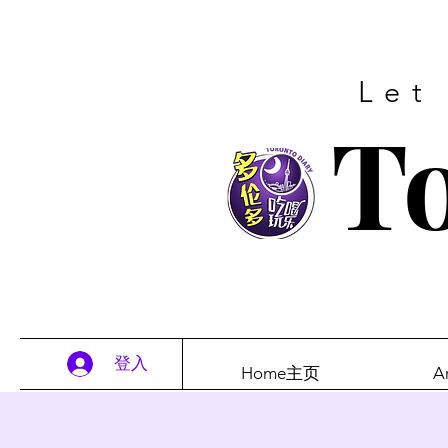
Let
To
登入
Home主页
A