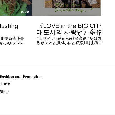
00:20
04:45
sting
《LOVE in the BIG CITY
대도시의 사랑법》多伦
多专访 主创金高银、卢
，朋友就帶我去
#김고은 #KimGoEun #金高银 #노상현 #卢
ing menu餐
相铉 #loveinthebigcity 这次TIFF电影节，
相铉带你进入电影世界
🏡這家店改造了
金高银、鲁尚炫来和我们谈谈拍摄《LOVE
22個座位，偏維
in the BIG CITY 대도시의 사랑법》 时的有
手間也挺漂亮的
趣故事。 🎬《大都市的爱情法》改编自韩
菜單，週五-週六去
国作家朴相映的同名畅销小说，讲述有着
自由灵魂、不看别人眼色的在熙（金高银
饰）和很懂得隐藏天生秘密的兴秀（卢尚
贤饰）同居同乐，横冲直撞地学习生活和
爱情的过程。 Music by Eric Reprid - Test
​Fashion and Promotion
Me - https://thmatc.co/?l=18F38D6D
==========F O L L O W M
Travel
E============== ♥ 微信- @多伦多吃
喝玩乐torontodiary ♥ instagram -
Shop
https://www.instagram.com/toronto_diary/
♥ 微博-
http://us.weibo.com/view/user/lifeinca ♥
小红书：@多伦多吃喝玩乐 ♥ Business
Inquiries - info@torontodiary.com
==========多伦多吃喝玩乐粉丝福利区