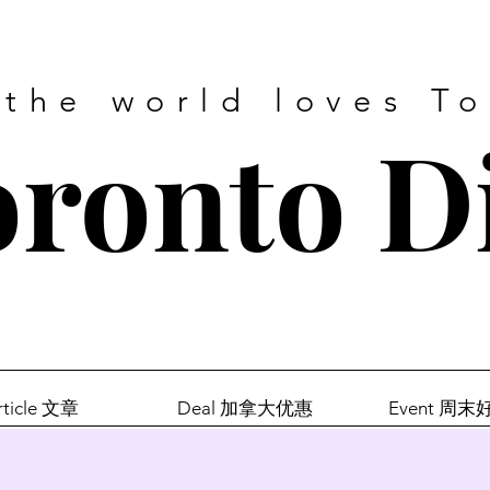
 the world loves T
ronto D
rticle 文章
Deal 加拿大优惠
Event 周