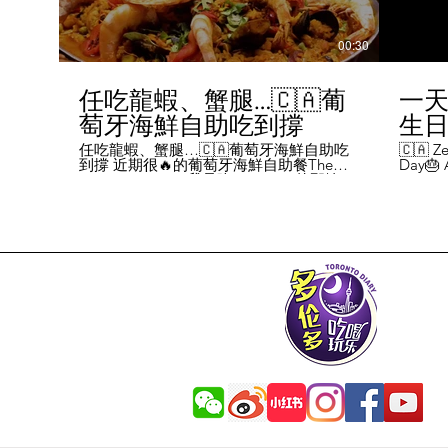
00:30
任吃龍蝦、蟹腿…🇨🇦葡
一天
萄牙海鮮自助吃到撐
生日挑
Chal
任吃龍蝦、蟹腿…🇨🇦葡萄牙海鮮自助吃
🇨🇦 Ze
到撐 近期很🔥的葡萄牙海鮮自助餐The
Day🎂 A
Day
Flames Castle。我是吃5-7:30pm的那輪，
perks y
期間還會有live表演，那個小哥哥會唱英文
fans me
喝玩
歌，西班牙歌等等。 💰68/人，週五週六才
route. 
#tor
有自助餐。 🐙食物不會特別多，就30種左
here's 
右，沒有甜點、壽司那些，除了一款烤雞
free br
肉和烤牛肉，還有幾個炸物。 其他都是海
Rutherf
鮮做的菜餚，是海鮮愛好者的天堂。 🦞龍
and fin
蝦無_限暢吃，簡直不要太爽了！ 吃到8隻
Starbuc
左右，都回本了😁 🦀滿滿的蟹腿，也是量
From th
夠。 桌子上還準備好工具和濕紙巾。 🐟
Bread, 
葡萄牙很擅長用鱈魚做各種菜。 這裡可以
Boston 
吃到烤鱈魚、炸鱈魚球。 🦐蝦的話，就有
and sti
蒜蓉烤大蝦、烤蝦、咖哩蝦、白汁焗蝦
Starbuc
飯… 🦪煮青口、青口義大利麵… 🦑烤魷
Baguett
魚、炒魷魚… 🥘葡國鴨飯：放了葡國臘腸
year. A
在上面，一口下去，很香。 🥘葡國海鮮
14 da
飯：這個和西班牙海鮮飯不太一樣，是有
元過生
湯汁的。 有點像我們的湯飯。
到多少