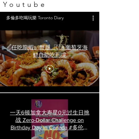
Youtube
多倫多吃喝玩樂 Toronto Diary
任吃龍蝦、蟹腿…🇨🇦葡萄牙海
鮮自助吃到撐
一天6顿加拿大寿星0元过生日挑
战 Zero-Dollar Challenge on
Birthday Day in Canada #多伦多
吃喝玩乐 #多伦多美食