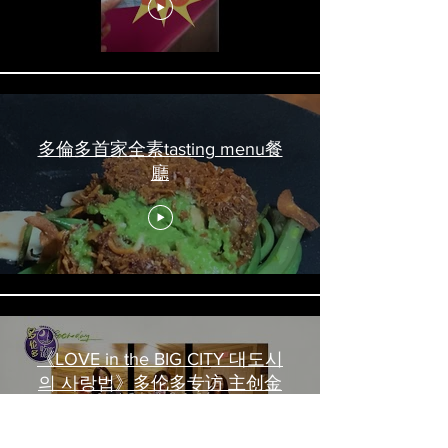
#torontofood
多倫多首家全素tasting menu餐
廳
《LOVE in the BIG CITY 대도시
의 사랑법》多伦多专访 主创金
高银、卢相铉带你进入电影世界