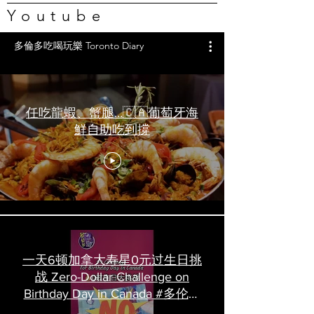
Youtube
多倫多吃喝玩樂 Toronto Diary
任吃龍蝦、蟹腿…🇨🇦葡萄牙海
鮮自助吃到撐
一天6顿加拿大寿星0元过生日挑
战 Zero-Dollar Challenge on
Birthday Day in Canada #多伦多
吃喝玩乐 #多伦多美食