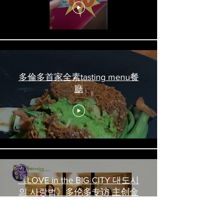
#torontofood
多倫多首家全素tasting menu餐
廳
《LOVE in the BIG CITY 대도시
의 사랑법》多伦多专访 主创金
高银、卢相铉带你进入电影世界