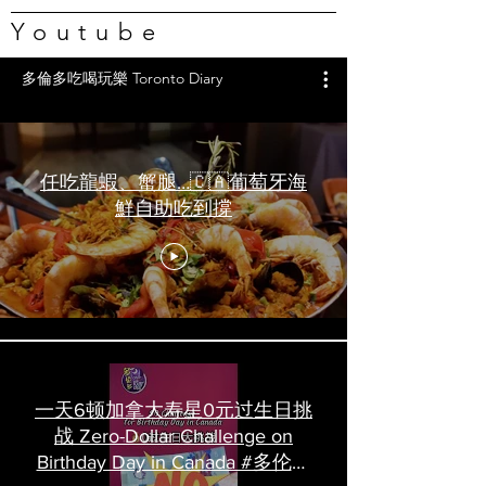
Youtube
多倫多吃喝玩樂 Toronto Diary
任吃龍蝦、蟹腿…🇨🇦葡萄牙海
鮮自助吃到撐
一天6顿加拿大寿星0元过生日挑
战 Zero-Dollar Challenge on
Birthday Day in Canada #多伦多