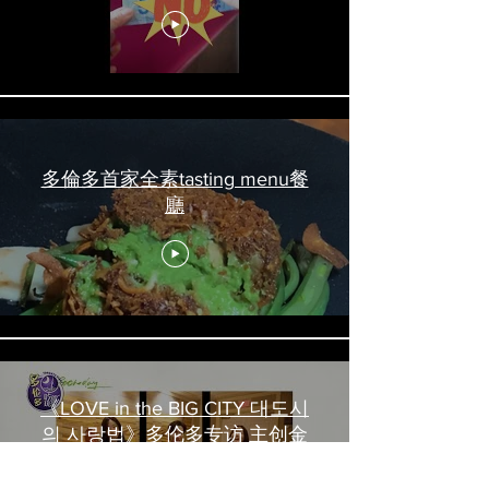
吃喝玩乐 #多伦多美食
#torontofood
多倫多首家全素tasting menu餐
廳
《LOVE in the BIG CITY 대도시
의 사랑법》多伦多专访 主创金
高银、卢相铉带你进入电影世界