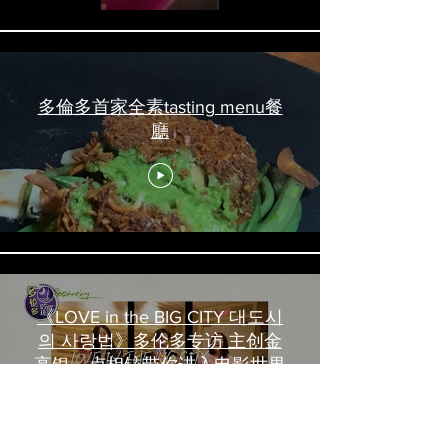
多倫多首家全素tasting menu餐
廳
《LOVE in the BIG CITY 대도시
의 사랑법》多伦多专访 主创金
高银、卢相铉带你进入电影世界