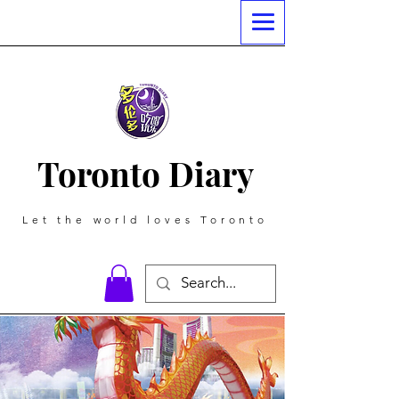
Toronto Diary
Let the world loves Toronto