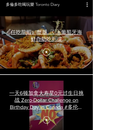
多倫多吃喝玩樂 Toronto Diary
任吃龍蝦、蟹腿…🇨🇦葡萄牙海
鮮自助吃到撐
一天6顿加拿大寿星0元过生日挑
战 Zero-Dollar Challenge on
Birthday Day in Canada #多伦多
吃喝玩乐 #多伦多美食
#torontofood