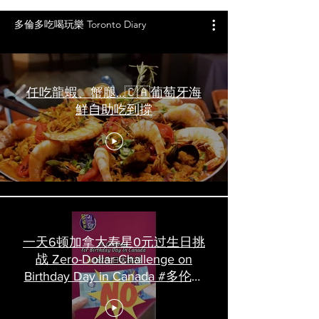
多倫多吃喝玩樂 Toronto Diary
任吃龍蝦、蟹腿…🇨🇦葡萄牙海
鮮自助吃到撐
一天6顿加拿大寿星0元过生日挑
战 Zero-Dollar Challenge on
Birthday Day in Canada #多伦多
吃喝玩乐 #多伦多美食
#torontofood