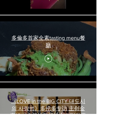
多倫多首家全素tasting menu餐
廳
《LOVE in the BIG CITY 대도시
의 사랑법》多伦多专访 主创金
高银、卢相铉带你进入电影世界