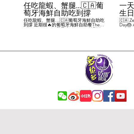
任吃龍蝦、蟹腿…🇨🇦葡
一天
萄牙海鮮自助吃到撐
生日挑
Chal
任吃龍蝦、蟹腿…🇨🇦葡萄牙海鮮自助吃
🇨🇦 Ze
到撐 近期很🔥的葡萄牙海鮮自助餐The
Day🎂 A
Day
Flames Castle。我是吃5-7:30pm的那輪，
perks y
期間還會有live表演，那個小哥哥會唱英文
fans me
喝玩
歌，西班牙歌等等。 💰68/人，週五週六才
route. 
#tor
有自助餐。 🐙食物不會特別多，就30種左
here's 
右，沒有甜點、壽司那些，除了一款烤雞
free br
肉和烤牛肉，還有幾個炸物。 其他都是海
Rutherf
鮮做的菜餚，是海鮮愛好者的天堂。 🦞龍
and fin
蝦無_限暢吃，簡直不要太爽了！ 吃到8隻
Starbuc
左右，都回本了😁 🦀滿滿的蟹腿，也是量
From th
夠。 桌子上還準備好工具和濕紙巾。 🐟
Bread, 
葡萄牙很擅長用鱈魚做各種菜。 這裡可以
Boston 
吃到烤鱈魚、炸鱈魚球。 🦐蝦的話，就有
and sti
蒜蓉烤大蝦、烤蝦、咖哩蝦、白汁焗蝦
Starbuc
飯… 🦪煮青口、青口義大利麵… 🦑烤魷
Baguett
魚、炒魷魚… 🥘葡國鴨飯：放了葡國臘腸
year. A
在上面，一口下去，很香。 🥘葡國海鮮
14 da
飯：這個和西班牙海鮮飯不太一樣，是有
元過生
湯汁的。 有點像我們的湯飯。
到多少
覺都不
日路線圖
Ruthe
始，試了
6355 
✅ 這次