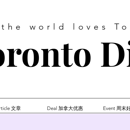
 the world loves T
ronto D
rticle 文章
Deal 加拿大优惠
Event 周