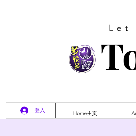
Let
To
登入
Home主页
A