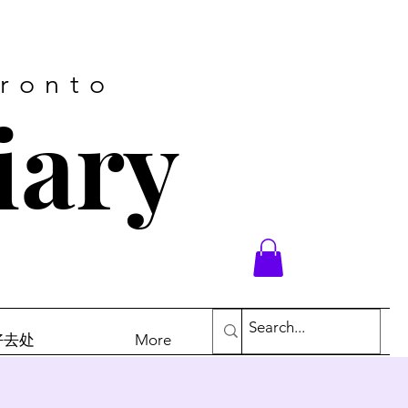
oronto
iary
末好去处
More