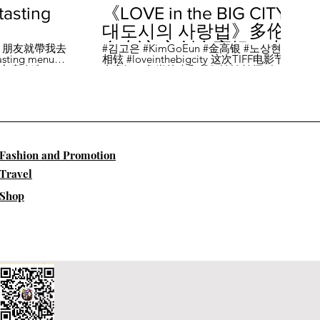
sting
《LOVE in the BIG CITY
대도시의 사랑법》多伦
多专访 主创金高银、卢
，朋友就帶我去
#김고은 #KimGoEun #金高银 #노상현 #卢
ing menu餐
相铉 #loveinthebigcity 这次TIFF电影节，
相铉带你进入电影世界
🏡這家店改造了
金高银、鲁尚炫来和我们谈谈拍摄《LOVE
22個座位，偏維
in the BIG CITY 대도시의 사랑법》 时的有
手間也挺漂亮的
趣故事。 🎬《大都市的爱情法》改编自韩
菜單，週五-週六去
国作家朴相映的同名畅销小说，讲述有着
自由灵魂、不看别人眼色的在熙（金高银
饰）和很懂得隐藏天生秘密的兴秀（卢尚
贤饰）同居同乐，横冲直撞地学习生活和
爱情的过程。 Music by Eric Reprid - Test
​Fashion and Promotion
Me - https://thmatc.co/?l=18F38D6D
==========F O L L O W M
Travel
E============== ♥ 微信- @多伦多吃
喝玩乐torontodiary ♥ instagram -
Shop
https://www.instagram.com/toronto_diary/
♥ 微博-
http://us.weibo.com/view/user/lifeinca ♥
小红书：@多伦多吃喝玩乐 ♥ Business
Inquiries - info@torontodiary.com
==========多伦多吃喝玩乐粉丝福利区
============== 👒服饰、珠宝、电商
♥多伦多吃喝玩乐小卖部已上线！ 网站：
https://bit.ly/2UN8lKl ♥24S 👉全场
15%off，有Miu Miu、巴黎世家、Loewe。
Promo CODE: SPRING15，网站：
https://bit.ly/2UCfcXu ♥ASOS👉网站：