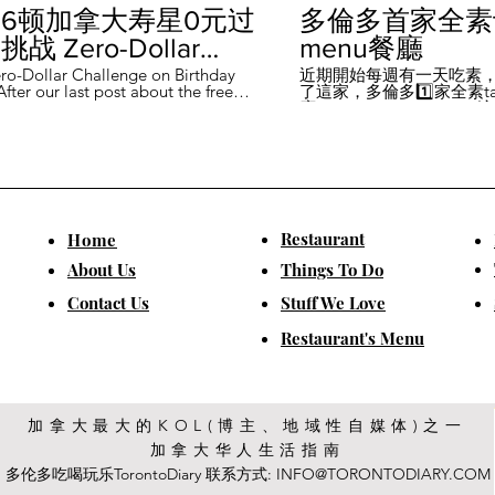
6顿加拿大寿星0元过
多倫多首家全素ta
战 Zero-Dollar
menu餐廳
lenge on Birthday
ro-Dollar Challenge on Birthday
近期開始每週有一天吃素
fter our last post about the free
了這家，多倫多1️⃣家全素tast
 in Canada #多伦多吃
ou can get on your birthday, some
廳－Avelo Restaurant 
ntioned it didn't quite fit their
1883 年的老房子，裡面有
乐 #多伦多美食
So, we've tested it out for you and
多利亞時代的裝潢。 連洗
ontofood
the day's itinerary! Starting with a
💰70-$25，兩個價位的
eakfast at Denny's (📍2610
比平常去貴💰10-15左右
ord Rd, Vaughan), we've hit 7 spots
ished the 💰0 challenge at
ks (📍6355 Yonge St, Toronto). ✅
Restaurant
​Home
is experience, Denny's, Cobs
Booster Juice, Sephora, and
About Us
Things To Do
Pizza didn't require any spending
ll offered 🆓🎁. ❎ Tim Hortons,
​Contact Us
Stuff We Love
ks, Chatime, The Alley, and Paris
e need at least 1️⃣ visit within the
Restaurant's Menu
ccounts must be registered at least
ys in advance. 【一天6餐🇨🇦壽星0
日挑戰】 上次發了壽星生日可以拿
🆓福利的貼文之後，有粉絲說，感
順路。 所以幫你們測試了一遍，一
給你們！ 從Denny's(📍2610
加拿大最大的KOL(博主、地域性自媒体)之一
rford Rd, Vaughan)吃一頓🆓早餐開
加拿大华人生活指南
7家店之後，後面去Starbucks (📍
Yonge St, Toronto), 完成這個💰0挑戰
多伦多吃喝玩乐TorontoDiary 联系方式:
INFO@TORONTODIARY.COM
體驗完，Denny's、Cobs Bread、