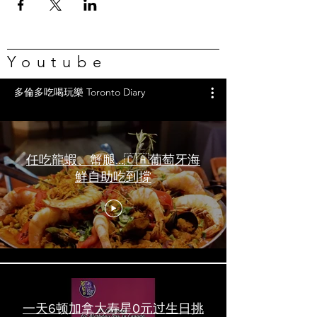
Youtube
多倫多吃喝玩樂 Toronto Diary
任吃龍蝦、蟹腿…🇨🇦葡萄牙海
鮮自助吃到撐
一天6顿加拿大寿星0元过生日挑