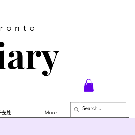
oronto
iary
末好去处
More