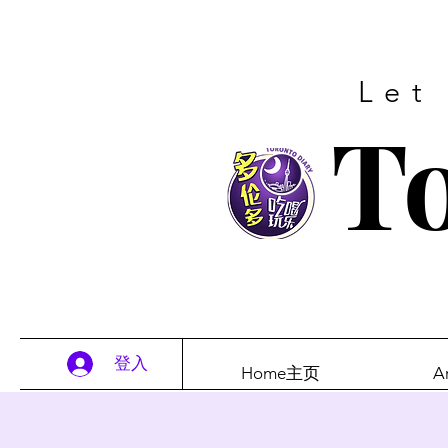
Let
To
登入
Home主页
A