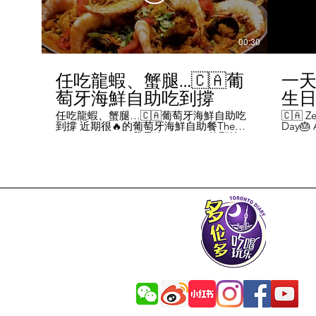
00:30
任吃龍蝦、蟹腿…🇨🇦葡
一天
萄牙海鮮自助吃到撐
生日挑
Chal
任吃龍蝦、蟹腿…🇨🇦葡萄牙海鮮自助吃
🇨🇦 Ze
到撐 近期很🔥的葡萄牙海鮮自助餐The
Day🎂 A
Day
Flames Castle。我是吃5-7:30pm的那輪，
perks y
期間還會有live表演，那個小哥哥會唱英文
fans me
喝玩
歌，西班牙歌等等。 💰68/人，週五週六才
route. 
#tor
有自助餐。 🐙食物不會特別多，就30種左
here's 
右，沒有甜點、壽司那些，除了一款烤雞
free br
肉和烤牛肉，還有幾個炸物。 其他都是海
Rutherf
鮮做的菜餚，是海鮮愛好者的天堂。 🦞龍
and fin
蝦無_限暢吃，簡直不要太爽了！ 吃到8隻
Starbuc
左右，都回本了😁 🦀滿滿的蟹腿，也是量
From th
夠。 桌子上還準備好工具和濕紙巾。 🐟
Bread, 
葡萄牙很擅長用鱈魚做各種菜。 這裡可以
Boston 
吃到烤鱈魚、炸鱈魚球。 🦐蝦的話，就有
and sti
蒜蓉烤大蝦、烤蝦、咖哩蝦、白汁焗蝦
Starbuc
飯… 🦪煮青口、青口義大利麵… 🦑烤魷
Baguett
魚、炒魷魚… 🥘葡國鴨飯：放了葡國臘腸
year. A
在上面，一口下去，很香。 🥘葡國海鮮
14 da
飯：這個和西班牙海鮮飯不太一樣，是有
元過生