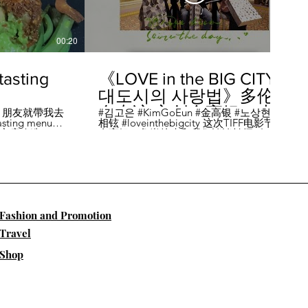
00:20
04:45
sting
《LOVE in the BIG CITY
대도시의 사랑법》多伦
多专访 主创金高银、卢
，朋友就帶我去
#김고은 #KimGoEun #金高银 #노상현 #卢
ing menu餐
相铉 #loveinthebigcity 这次TIFF电影节，
相铉带你进入电影世界
🏡這家店改造了
金高银、鲁尚炫来和我们谈谈拍摄《LOVE
22個座位，偏維
in the BIG CITY 대도시의 사랑법》 时的有
手間也挺漂亮的
趣故事。 🎬《大都市的爱情法》改编自韩
菜單，週五-週六去
国作家朴相映的同名畅销小说，讲述有着
自由灵魂、不看别人眼色的在熙（金高银
饰）和很懂得隐藏天生秘密的兴秀（卢尚
贤饰）同居同乐，横冲直撞地学习生活和
爱情的过程。 Music by Eric Reprid - Test
​Fashion and Promotion
Me - https://thmatc.co/?l=18F38D6D
==========F O L L O W M
Travel
E============== ♥ 微信- @多伦多吃
喝玩乐torontodiary ♥ instagram -
Shop
https://www.instagram.com/toronto_diary/
♥ 微博-
http://us.weibo.com/view/user/lifeinca ♥
小红书：@多伦多吃喝玩乐 ♥ Business
Inquiries - info@torontodiary.com