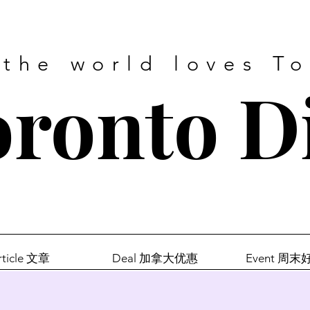
 the world loves T
ronto D
rticle 文章
Deal 加拿大优惠
Event 周