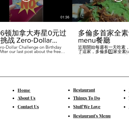
01:36
6顿加拿大寿星0元过
多倫多首家全素ta
战 Zero-Dollar
menu餐廳
lenge on Birthday
ro-Dollar Challenge on Birthday
近期開始每週有一天吃素
fter our last post about the free
了這家，多倫多1️⃣家全素tast
 in Canada #多伦多吃
ou can get on your birthday, some
廳－Avelo Restaurant 
ntioned it didn't quite fit their
1883 年的老房子，裡面有
乐 #多伦多美食
So, we've tested it out for you and
多利亞時代的裝潢。 連洗
ontofood
the day's itinerary! Starting with a
💰70-$25，兩個價位的
eakfast at Denny's (📍2610
比平常去貴💰10-15左右
ord Rd, Vaughan), we've hit 7 spots
ished the 💰0 challenge at
ks (📍6355 Yonge St, Toronto). ✅
Restaurant
​Home
is experience, Denny's, Cobs
Booster Juice, Sephora, and
About Us
Things To Do
Pizza didn't require any spending
ll offered 🆓🎁. ❎ Tim Hortons,
​Contact Us
Stuff We Love
ks, Chatime, The Alley, and Paris
e need at least 1️⃣ visit within the
Restaurant's Menu
ccounts must be registered at least
ys in advance. 【一天6餐🇨🇦壽星0
日挑戰】 上次發了壽星生日可以拿