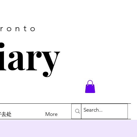
oronto
iary
末好去处
More