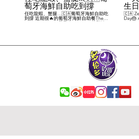
萄牙海鮮自助吃到撐
生日挑
Chal
任吃龍蝦、蟹腿…🇨🇦葡萄牙海鮮自助吃
🇨🇦 Ze
到撐 近期很🔥的葡萄牙海鮮自助餐The
Day🎂 A
Day
Flames Castle。我是吃5-7:30pm的那輪，
perks y
期間還會有live表演，那個小哥哥會唱英文
fans me
喝玩
歌，西班牙歌等等。 💰68/人，週五週六才
route. 
#tor
有自助餐。 🐙食物不會特別多，就30種左
here's 
右，沒有甜點、壽司那些，除了一款烤雞
free br
肉和烤牛肉，還有幾個炸物。 其他都是海
Rutherf
鮮做的菜餚，是海鮮愛好者的天堂。 🦞龍
and fin
蝦無_限暢吃，簡直不要太爽了！ 吃到8隻
Starbuc
左右，都回本了😁 🦀滿滿的蟹腿，也是量
From th
夠。 桌子上還準備好工具和濕紙巾。 🐟
Bread, 
葡萄牙很擅長用鱈魚做各種菜。 這裡可以
Boston 
吃到烤鱈魚、炸鱈魚球。 🦐蝦的話，就有
and sti
蒜蓉烤大蝦、烤蝦、咖哩蝦、白汁焗蝦
Starbuc
飯… 🦪煮青口、青口義大利麵… 🦑烤魷
Baguett
魚、炒魷魚… 🥘葡國鴨飯：放了葡國臘腸
year. A
在上面，一口下去，很香。 🥘葡國海鮮
14 da
飯：這個和西班牙海鮮飯不太一樣，是有
元過生
湯汁的。 有點像我們的湯飯。
到多少
覺都不
日路線圖
Ruthe
始，試了
6355 
✅ 這次
Booste