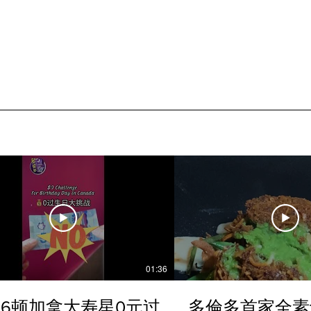
01:36
6顿加拿大寿星0元过
多倫多首家全素ta