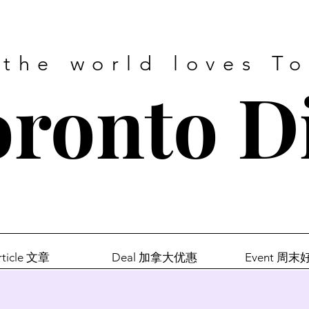
 the world loves T
ronto D
rticle 文章
Deal 加拿大优惠
Event 周