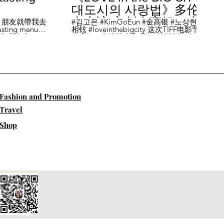
대도시의 사랑법》多伦
多专访 主创金高银、卢
，朋友就帶我去
#김고은 #KimGoEun #金高银 #노상현 #卢
ing menu餐
相铉 #loveinthebigcity 这次TIFF电影节，
相铉带你进入电影世界
🏡這家店改造了
金高银、鲁尚炫来和我们谈谈拍摄《LOVE
22個座位，偏維
in the BIG CITY 대도시의 사랑법》 时的有
手間也挺漂亮的
趣故事。 🎬《大都市的爱情法》改编自韩
菜單，週五-週六去
国作家朴相映的同名畅销小说，讲述有着
自由灵魂、不看别人眼色的在熙（金高银
饰）和很懂得隐藏天生秘密的兴秀（卢尚
贤饰）同居同乐，横冲直撞地学习生活和
爱情的过程。 Music by Eric Reprid - Test
​Fashion and Promotion
Me - https://thmatc.co/?l=18F38D6D
==========F O L L O W M
Travel
E============== ♥ 微信- @多伦多吃
喝玩乐torontodiary ♥ instagram -
Shop
https://www.instagram.com/toronto_diary/
♥ 微博-
http://us.weibo.com/view/user/lifeinca ♥
小红书：@多伦多吃喝玩乐 ♥ Business
Inquiries - info@torontodiary.com
==========多伦多吃喝玩乐粉丝福利区
============== 👒服饰、珠宝、电商
♥多伦多吃喝玩乐小卖部已上线！ 网站：
https://bit.ly/2UN8lKl ♥24S 👉全场
15%off，有Miu Miu、巴黎世家、Loewe。
Promo CODE: SPRING15，网站：
https://bit.ly/2UCfcXu ♥ASOS👉网站：
https://bit.ly/3eOAY42 ♥bench 👉网站：