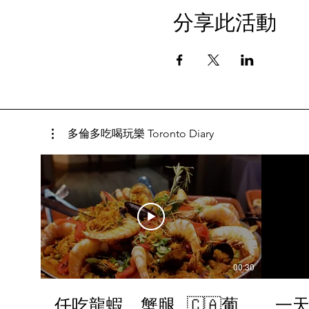
分享此活動
多倫多吃喝玩樂 Toronto Diary
00:30
任吃龍蝦、蟹腿…🇨🇦葡
一天