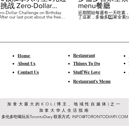
战 Zero-Dollar
menu餐廳
lenge on Birthday
ro-Dollar Challenge on Birthday
近期開始每週有一天吃素
fter our last post about the free
了這家，多倫多1️⃣家全素tast
 in Canada #多伦多吃
ou can get on your birthday, some
廳－Avelo Restaurant 
ntioned it didn't quite fit their
1883 年的老房子，裡面有
乐 #多伦多美食
So, we've tested it out for you and
多利亞時代的裝潢。 連洗
ontofood
the day's itinerary! Starting with a
💰70-$25，兩個價位的
eakfast at Denny's (📍2610
比平常去貴💰10-15左右
ord Rd, Vaughan), we've hit 7 spots
ished the 💰0 challenge at
ks (📍6355 Yonge St, Toronto). ✅
Restaurant
​Home
is experience, Denny's, Cobs
Booster Juice, Sephora, and
About Us
Things To Do
Pizza didn't require any spending
ll offered 🆓🎁. ❎ Tim Hortons,
​Contact Us
Stuff We Love
ks, Chatime, The Alley, and Paris
e need at least 1️⃣ visit within the
Restaurant's Menu
ccounts must be registered at least
ys in advance. 【一天6餐🇨🇦壽星0
日挑戰】 上次發了壽星生日可以拿
🆓福利的貼文之後，有粉絲說，感
順路。 所以幫你們測試了一遍，一
給你們！ 從Denny's(📍2610
加拿大最大的KOL(博主、地域性自媒体)之一
rford Rd, Vaughan)吃一頓🆓早餐開
加拿大华人生活指南
7家店之後，後面去Starbucks (📍
Yonge St, Toronto), 完成這個💰0挑戰
多伦多吃喝玩乐TorontoDiary 联系方式:
INFO@TORONTODIARY.COM
體驗完，Denny's、Cobs Bread、
r Juice、Sephora、Boston Pizza是