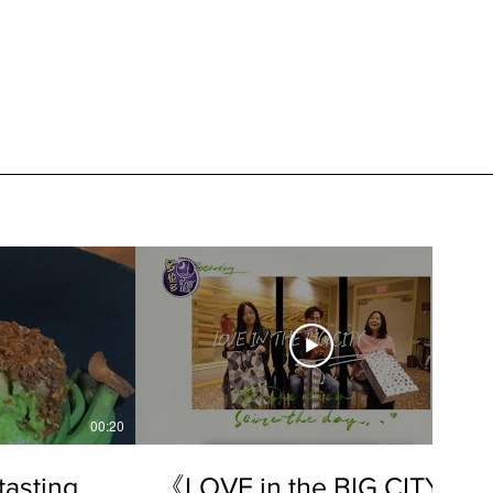
00:20
04:45
sting
《LOVE in the BIG CITY