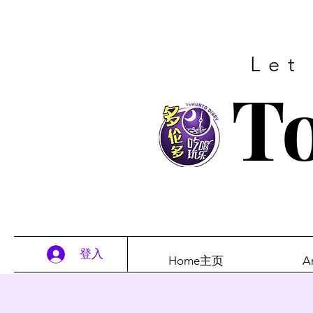
Let
To
登入
Home主页
A