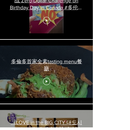
战 Zero-Dollar Challenge on
Birthday Day in Canada #多伦多
吃喝玩乐 #多伦多美食
#torontofood
多倫多首家全素tasting menu餐
廳
《LOVE in the BIG CITY 대도시
의 사랑법》多伦多专访 主创金