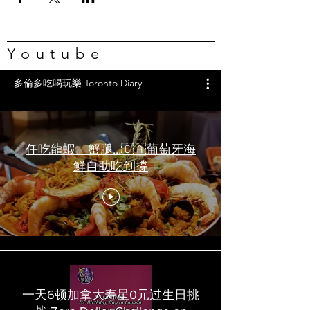
Youtube
多倫多吃喝玩樂 Toronto Diary
任吃龍蝦、蟹腿…🇨🇦葡萄牙海
鮮自助吃到撐
一天6顿加拿大寿星0元过生日挑