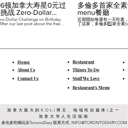
6顿加拿大寿星0元过
多倫多首家全素ta
战 Zero-Dollar
menu餐廳
lenge on Birthday
ro-Dollar Challenge on Birthday
近期開始每週有一天吃素
fter our last post about the free
了這家，多倫多1️⃣家全素tast
 in Canada #多伦多吃
ou can get on your birthday, some
廳－Avelo Restaurant 
ntioned it didn't quite fit their
1883 年的老房子，裡面有
乐 #多伦多美食
So, we've tested it out for you and
多利亞時代的裝潢。 連洗
ontofood
the day's itinerary! Starting with a
💰70-$25，兩個價位的
eakfast at Denny's (📍2610
比平常去貴💰10-15左右
ord Rd, Vaughan), we've hit 7 spots
ished the 💰0 challenge at
ks (📍6355 Yonge St, Toronto). ✅
Restaurant
​Home
is experience, Denny's, Cobs
Booster Juice, Sephora, and
About Us
Things To Do
Pizza didn't require any spending
ll offered 🆓🎁. ❎ Tim Hortons,
​Contact Us
Stuff We Love
ks, Chatime, The Alley, and Paris
e need at least 1️⃣ visit within the
Restaurant's Menu
ccounts must be registered at least
ys in advance. 【一天6餐🇨🇦壽星0
日挑戰】 上次發了壽星生日可以拿
🆓福利的貼文之後，有粉絲說，感
順路。 所以幫你們測試了一遍，一
給你們！ 從Denny's(📍2610
加拿大最大的KOL(博主、地域性自媒体)之一
rford Rd, Vaughan)吃一頓🆓早餐開
加拿大华人生活指南
7家店之後，後面去Starbucks (📍
Yonge St, Toronto), 完成這個💰0挑戰
多伦多吃喝玩乐TorontoDiary 联系方式:
INFO@TORONTODIARY.COM
體驗完，Denny's、Cobs Bread、