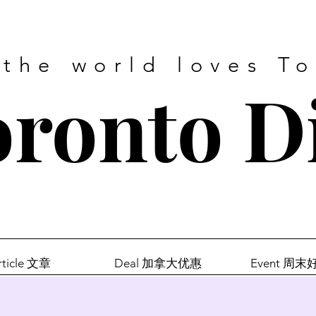
 the world loves T
ronto D
rticle 文章
Deal 加拿大优惠
Event 周