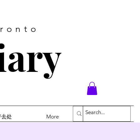
oronto
iary
末好去处
More