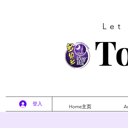
Let
To
登入
Home主页
A