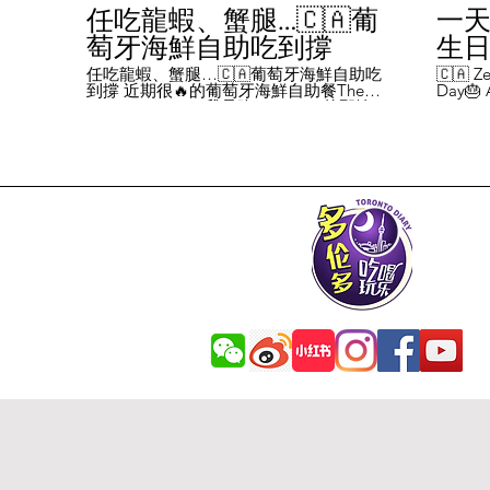
任吃龍蝦、蟹腿…🇨🇦葡
一天
萄牙海鮮自助吃到撐
生日挑
Chal
任吃龍蝦、蟹腿…🇨🇦葡萄牙海鮮自助吃
🇨🇦 Ze
到撐 近期很🔥的葡萄牙海鮮自助餐The
Day🎂 A
Day
Flames Castle。我是吃5-7:30pm的那輪，
perks y
期間還會有live表演，那個小哥哥會唱英文
fans me
喝玩
歌，西班牙歌等等。 💰68/人，週五週六才
route. 
#tor
有自助餐。 🐙食物不會特別多，就30種左
here's 
右，沒有甜點、壽司那些，除了一款烤雞
free br
肉和烤牛肉，還有幾個炸物。 其他都是海
Rutherf
鮮做的菜餚，是海鮮愛好者的天堂。 🦞龍
and fin
蝦無_限暢吃，簡直不要太爽了！ 吃到8隻
Starbuc
左右，都回本了😁 🦀滿滿的蟹腿，也是量
From th
夠。 桌子上還準備好工具和濕紙巾。 🐟
Bread, 
葡萄牙很擅長用鱈魚做各種菜。 這裡可以
Boston 
吃到烤鱈魚、炸鱈魚球。 🦐蝦的話，就有
and sti
蒜蓉烤大蝦、烤蝦、咖哩蝦、白汁焗蝦
Starbuc
飯… 🦪煮青口、青口義大利麵… 🦑烤魷
Baguett
魚、炒魷魚… 🥘葡國鴨飯：放了葡國臘腸
year. A
在上面，一口下去，很香。 🥘葡國海鮮
14 da
飯：這個和西班牙海鮮飯不太一樣，是有
元過生
湯汁的。 有點像我們的湯飯。
到多少
覺都不
日路線圖
Ruthe
始，試了
6355 
✅ 這次