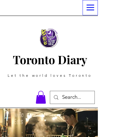
Toronto Diary
Let the world loves Toronto