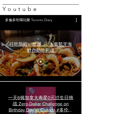
Youtube
多倫多吃喝玩樂 Toronto Diary
任吃龍蝦、蟹腿…🇨🇦葡萄牙海
鮮自助吃到撐
一天6顿加拿大寿星0元过生日挑
战 Zero-Dollar Challenge on
Birthday Day in Canada #多伦多