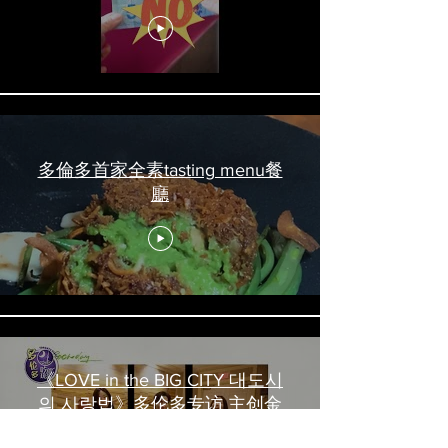
吃喝玩乐 #多伦多美食
#torontofood
多倫多首家全素tasting menu餐
廳
《LOVE in the BIG CITY 대도시
의 사랑법》多伦多专访 主创金
高银、卢相铉带你进入电影世界