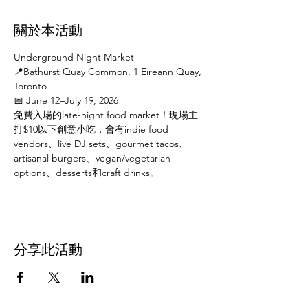
關於本活動
Underground Night Market
📍Bathurst Quay Common, 1 Eireann Quay, 
Toronto
📅 June 12–July 19, 2026
免費入場的late-night food market！現場主
打$10以下創意小吃，會有indie food 
vendors、live DJ sets、gourmet tacos、
artisanal burgers、vegan/vegetarian 
options、desserts和craft drinks。
分享此活動