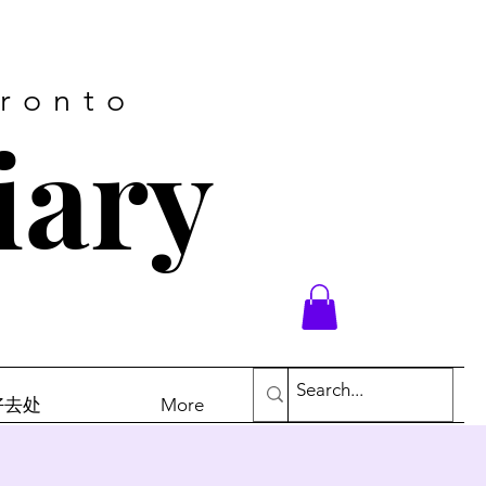
oronto
iary
末好去处
More