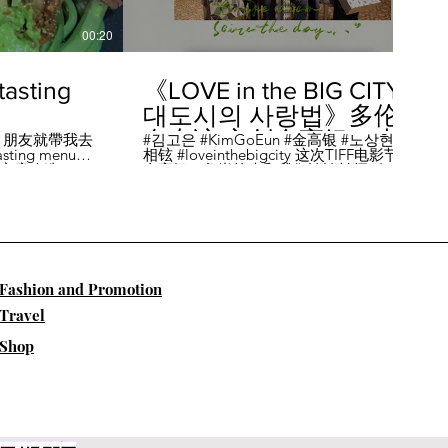
00:20
04:45
sting
《LOVE in the BIG CITY
대도시의 사랑법》多伦
多专访 主创金高银、卢
，朋友就帶我去
#김고은 #KimGoEun #金高银 #노상현 #卢
ing menu餐
相铉 #loveinthebigcity 这次TIFF电影节，
相铉带你进入电影世界
🏡這家店改造了
金高银、鲁尚炫来和我们谈谈拍摄《LOVE
22個座位，偏維
in the BIG CITY 대도시의 사랑법》 时的有
手間也挺漂亮的
趣故事。 🎬《大都市的爱情法》改编自韩
菜單，週五-週六去
国作家朴相映的同名畅销小说，讲述有着
自由灵魂、不看别人眼色的在熙（金高银
饰）和很懂得隐藏天生秘密的兴秀（卢尚
贤饰）同居同乐，横冲直撞地学习生活和
爱情的过程。 Music by Eric Reprid - Test
​Fashion and Promotion
Me - https://thmatc.co/?l=18F38D6D
==========F O L L O W M
Travel
E============== ♥ 微信- @多伦多吃
喝玩乐torontodiary ♥ instagram -
Shop
https://www.instagram.com/toronto_diary/
♥ 微博-
http://us.weibo.com/view/user/lifeinca ♥
小红书：@多伦多吃喝玩乐 ♥ Business
Inquiries - info@torontodiary.com
==========多伦多吃喝玩乐粉丝福利区
============== 👒服饰、珠宝、电商