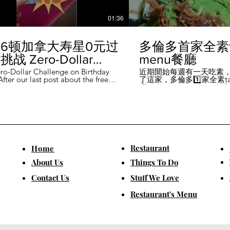
01:36
6顿加拿大寿星0元过
多倫多首家全素ta
战 Zero-Dollar
menu餐廳
lenge on Birthday
ro-Dollar Challenge on Birthday
近期開始每週有一天吃素
fter our last post about the free
了這家，多倫多1️⃣家全素tast
 in Canada #多伦多吃
ou can get on your birthday, some
廳－Avelo Restaurant 
ntioned it didn't quite fit their
1883 年的老房子，裡面有
乐 #多伦多美食
So, we've tested it out for you and
多利亞時代的裝潢。 連洗
ontofood
the day's itinerary! Starting with a
💰70-$25，兩個價位的
eakfast at Denny's (📍2610
比平常去貴💰10-15左右
ord Rd, Vaughan), we've hit 7 spots
ished the 💰0 challenge at
ks (📍6355 Yonge St, Toronto). ✅
Restaurant
​Home
is experience, Denny's, Cobs
Booster Juice, Sephora, and
About Us
Things To Do
Pizza didn't require any spending
ll offered 🆓🎁. ❎ Tim Hortons,
​Contact Us
Stuff We Love
ks, Chatime, The Alley, and Paris
e need at least 1️⃣ visit within the
Restaurant's Menu
ccounts must be registered at least
ys in advance. 【一天6餐🇨🇦壽星0
日挑戰】 上次發了壽星生日可以拿
🆓福利的貼文之後，有粉絲說，感
順路。 所以幫你們測試了一遍，一