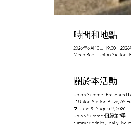
時間和地點
2026年6月10日 19:00 – 202
Mean Bao - Union Station,
關於本活動
Union Summer Presented b
📍Union Station Plaza, 65 F
📅 June 8–August 9, 2026
Union Summer回歸第9季
summer drinks、dail