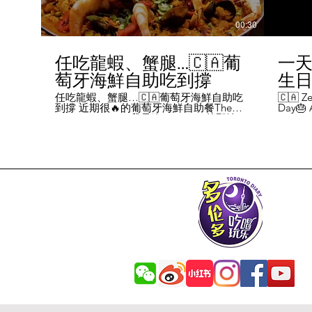
00:30
任吃龍蝦、蟹腿…🇨🇦葡
一天
萄牙海鮮自助吃到撐
生日挑
Chal
任吃龍蝦、蟹腿…🇨🇦葡萄牙海鮮自助吃
🇨🇦 Ze
到撐 近期很🔥的葡萄牙海鮮自助餐The
Day🎂 A
Day
Flames Castle。我是吃5-7:30pm的那輪，
perks y
期間還會有live表演，那個小哥哥會唱英文
fans me
喝玩
歌，西班牙歌等等。 💰68/人，週五週六才
route. 
#tor
有自助餐。 🐙食物不會特別多，就30種左
here's 
右，沒有甜點、壽司那些，除了一款烤雞
free br
肉和烤牛肉，還有幾個炸物。 其他都是海
Rutherf
鮮做的菜餚，是海鮮愛好者的天堂。 🦞龍
and fin
蝦無_限暢吃，簡直不要太爽了！ 吃到8隻
Starbuc
左右，都回本了😁 🦀滿滿的蟹腿，也是量
From th
夠。 桌子上還準備好工具和濕紙巾。 🐟
Bread, 
葡萄牙很擅長用鱈魚做各種菜。 這裡可以
Boston 
吃到烤鱈魚、炸鱈魚球。 🦐蝦的話，就有
and sti
蒜蓉烤大蝦、烤蝦、咖哩蝦、白汁焗蝦
Starbuc
飯… 🦪煮青口、青口義大利麵… 🦑烤魷
Baguett
魚、炒魷魚… 🥘葡國鴨飯：放了葡國臘腸
year. A
在上面，一口下去，很香。 🥘葡國海鮮
14 da
飯：這個和西班牙海鮮飯不太一樣，是有
元過生
湯汁的。 有點像我們的湯飯。
到多少
覺都不