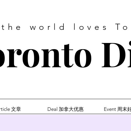
 the world loves T
ronto D
rticle 文章
Deal 加拿大优惠
Event 周