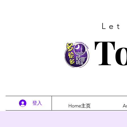
Let
To
登入
Home主页
A